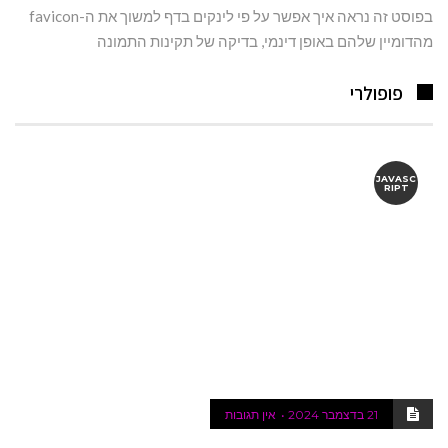
בפוסט זה נראה איך אפשר על פי לינקים בדף למשוך את ה-favicon
מהדומיין שלהם באופן דינמי, בדיקה של תקינות התמונה
פופולרי
JAVASC
RIPT
21 בדצמבר 2024
אין תגובות