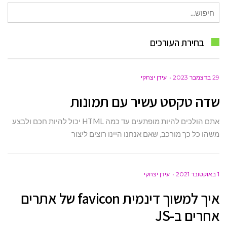
חיפוש
עבור:
בחירת העורכים
29 בדצמבר 2023
עידן יצחקי
שדה טקסט עשיר עם תמונות
אתם הולכים להיות מופתעים עד כמה HTML יכול להיות חכם ולבצע
משהו כל כך מורכב, שאם אנחנו היינו רוצים ליצור
1 באוקטובר 2021
עידן יצחקי
איך למשוך דינמית favicon של אתרים
אחרים ב-JS