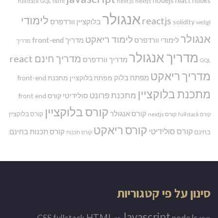
react hooks
html
next js
nextjs
fullstack
GQL
אנגולר
לימודי
reactjs
בלוקציין
וורדפרס
solidity
webgl
אנגולר
לימוד ריאקט
לימודי וורדפרס
מדריך front-end
מדריך
מדריך אנגולר
מדריך חינם react
מדריך וורדפרס
GQL
מדריך ריאקט
מפתח בלוק
מפתח בלוקציין
מתכנת front-end
מתכנת בלוקציין
מתכנת פרונט
סולידיטי
קורס front end
קורס בלוקציין
קורס אנגולר
קורס בלוקציין
קורס nextjs
קורס fullstack
קורס ריאקט
קורס סולידיטי
קורס תכנות בחינם
בחינם
קורס תכנות
סינון על פי קטגוריות
Javascript
HTML
CSS
nodeJs
fullstack