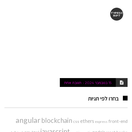
TYPESC
RIPT
15 בנובמבר 2024
תגובה אחת
בחרו לפי תגיות
angular
blockchain
ethers
front-end
css
express
javascript
nodejs