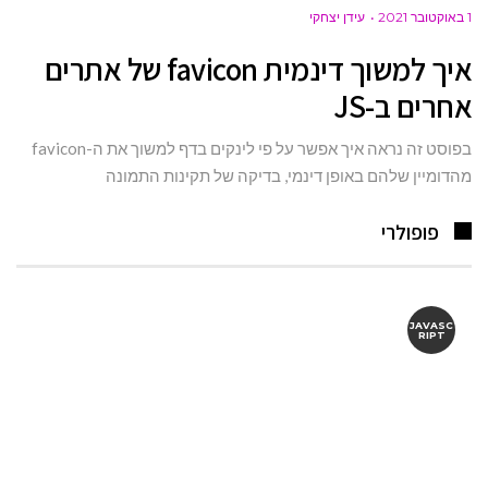
1 באוקטובר 2021
עידן יצחקי
איך למשוך דינמית favicon של אתרים
אחרים ב-JS
בפוסט זה נראה איך אפשר על פי לינקים בדף למשוך את ה-favicon
מהדומיין שלהם באופן דינמי, בדיקה של תקינות התמונה
פופולרי
JAVASC
RIPT