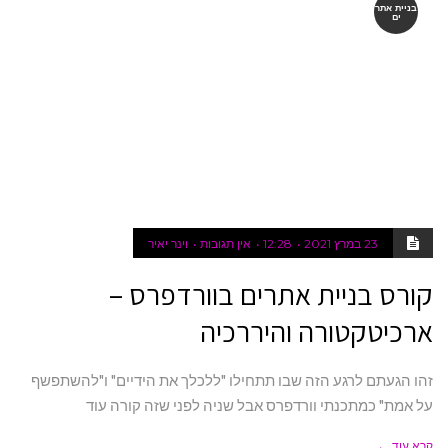
בניית אתר
ים
23 במרץ 2021
12:28
אין תגובות
וינר יאיר
קורס בניית אתרים בוורדפרס –
ארכיטקטורה והיררכיה
זהו הגעתם לרגע הזה שבו תתחילו "ללכלך את הידיים" ו"להשתפשף
על אמת" כמתכנתי וורדפרס אבל שניה לפני שזה קורה עוד
קרא עוד ←