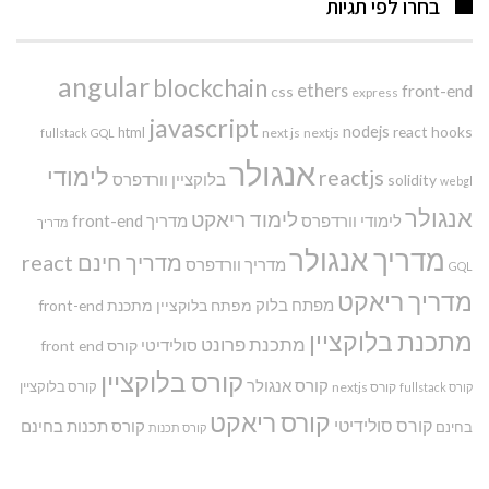
בחרו לפי תגיות
angular
blockchain
ethers
front-end
css
express
javascript
nodejs
react hooks
html
next js
nextjs
fullstack
GQL
אנגולר
לימודי
reactjs
בלוקציין
וורדפרס
solidity
webgl
אנגולר
לימוד ריאקט
לימודי וורדפרס
מדריך front-end
מדריך
מדריך אנגולר
מדריך חינם react
מדריך וורדפרס
GQL
מדריך ריאקט
מפתח בלוק
מפתח בלוקציין
מתכנת front-end
מתכנת בלוקציין
מתכנת פרונט
סולידיטי
קורס front end
קורס בלוקציין
קורס אנגולר
קורס בלוקציין
קורס nextjs
קורס fullstack
קורס ריאקט
קורס סולידיטי
קורס תכנות בחינם
בחינם
קורס תכנות