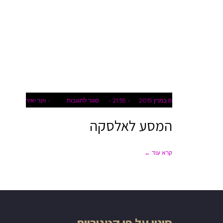
על
8 במרץ 2015
21:55
סגור לתגובות
וינר יאיר
המסע
המסע לאלסקה
לאלסקה
קרא עוד ←
סינון על פי קטגוריות