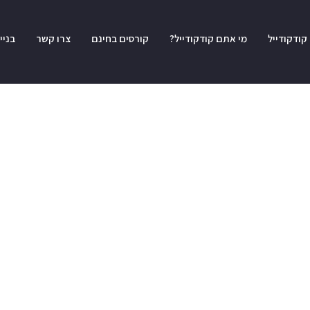
קודקודייל
מי אתם קודקודייל?
קורסים בחינם
צרו קשר
בניי