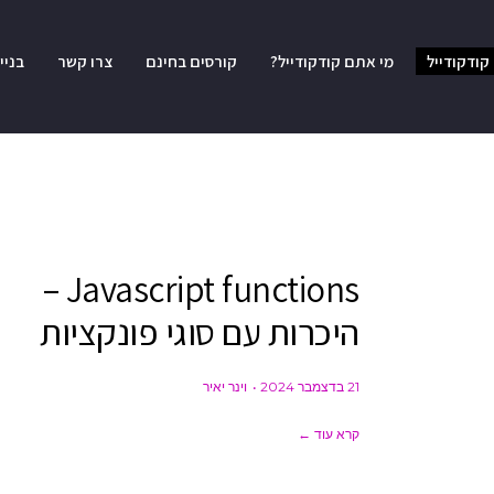
קודקודייל
מי אתם קודקודייל?
קורסים בחינם
צרו קשר
בניי
Javascript functions –
היכרות עם סוגי פונקציות
21 בדצמבר 2024
וינר יאיר
קרא עוד ←