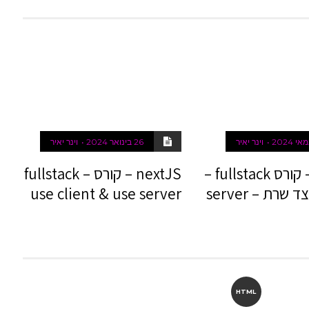
וינר יאיר
26 בינואר 2024
וינר יאיר
nextJS – קורס fullstack –
nextJS – קורס fullstack –
כתיבה בצד שרת – server
use client & use server
HTML