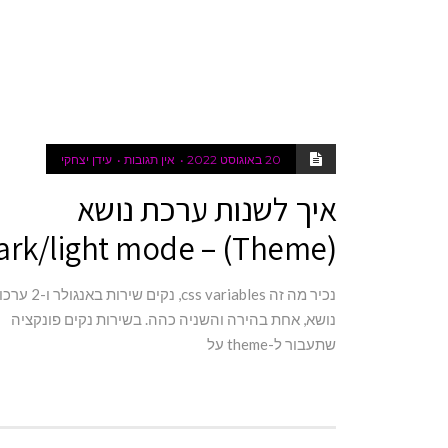
20 באוגוסט 2022
אין תגובות
עידן יצחקי
איך לשנות ערכת נושא
(Theme) – dark/light mode
נכיר מה זה css variables, נקים שירות באנ
נושא, אחת בהירה והשניה כהה. בשירות נקים פונקציה
שתעבור ל-theme על