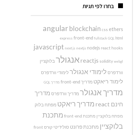
בחרו לפי תגיות
angular
blockchain
ethers
css
front-end
html
express
fullstack
GQL
javascript
nodejs
react hooks
next js
nextjs
אנגולר
reactjs
בלוקציין
solidity
webgl
לימודי אנגולר
וורדפרס
לימודי וורדפרס
לימוד ריאקט
מדריך front-end
מדריך GQL
מדריך אנגולר
מדריך
מדריך וורדפרס
מדריך ריאקט
חינם react
מפתח בלוק
מתכנת
מפתח בלוקציין
מתכנת front-end
בלוקציין
מתכנת פרונט
סולידיטי
קורס front