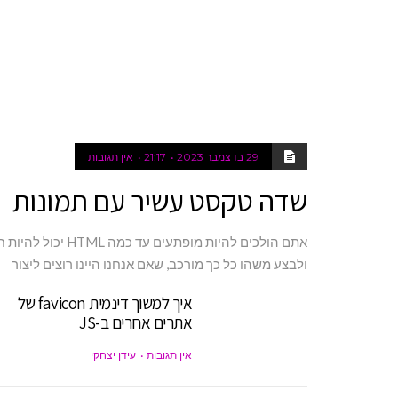
29 בדצמבר 2023
21:17
אין תגובות
שדה טקסט עשיר עם תמונות
אתם הולכים להיות מופתעים עד כמה HTML יכו
ולבצע משהו כל כך מורכב, שאם אנחנו היינו רוצים ליצור
איך למשוך דינמית favicon של
אתרים אחרים ב-JS
אין תגובות
עידן יצחקי