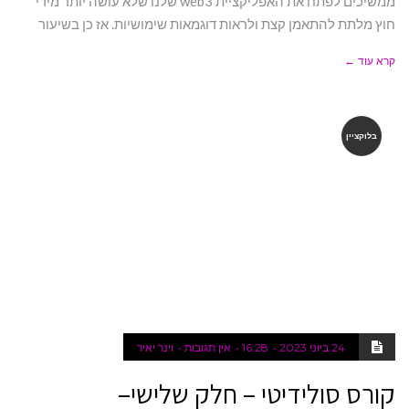
ממשיכים לפתח את האפליקציית web3 שלנו שלא עושה יותר מידי
חוץ מלתת להתאמן קצת ולראות דוגמאות שימושיות. אז כן בשיעור
קרא עוד ←
בלוקציין
24 ביוני 2023
16:28
אין תגובות
וינר יאיר
קורס סולידיטי – חלק שלישי–