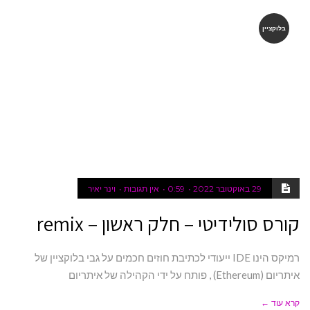
בלוקציין
29 באוקטובר 2022
0:59
אין תגובות
וינר יאיר
קורס סולידיטי – חלק ראשון – remix
רמיקס הינו IDE ייעודי לכתיבת חוזים חכמים על גבי בלוקציין של
איתריום (Ethereum) , פותח על ידי הקהילה של איתריום
קרא עוד ←