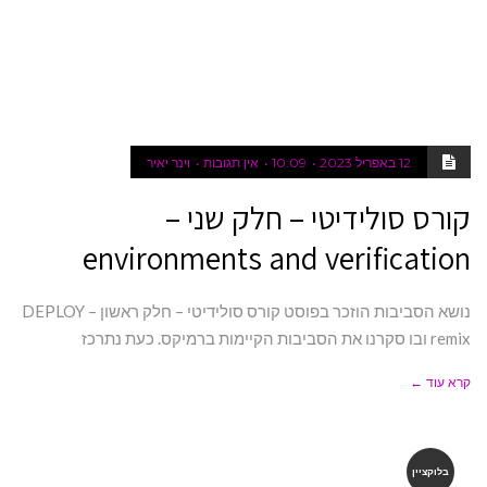
12 באפריל 2023
10:09
אין תגובות
וינר יאיר
קורס סולידיטי – חלק שני –
environments and verification
נושא הסביבות הוזכר בפוסט קורס סולידיטי – חלק ראשון – DEPLOY
remix ובו סקרנו את הסביבות הקיימות ברמיקס. כעת נתרכז
קרא עוד ←
בלוקציין