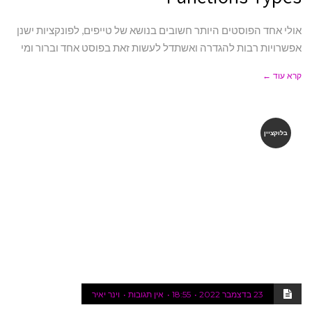
אולי אחד הפוסטים היותר חשובים בנושא של טייפים, לפונקציות ישנן
אפשרויות רבות להגדרה ואשתדל לעשות זאת בפוסט אחד וברור ומי
קרא עוד ←
בלוקציין
23 בדצמבר 2022
18:55
אין תגובות
וינר יאיר