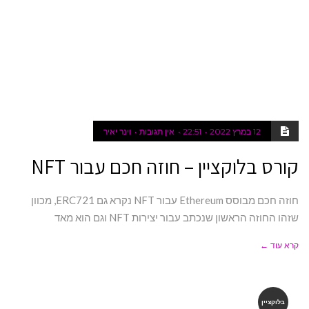
12 במרץ 2022
22:51
אין תגובות
וינר יאיר
קורס בלוקציין – חוזה חכם עבור NFT
חוזה חכם מבוסס Ethereum עבור NFT נקרא גם ERC721, מכוון
שזהו החוזה הראשון שנכתב עבור יצירות NFT וגם הוא מאד
קרא עוד ←
בלוקציין