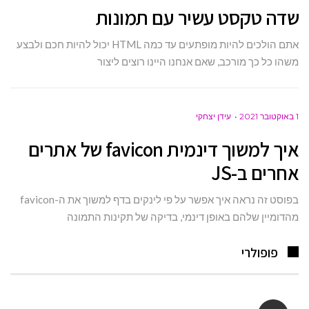
שדה טקסט עשיר עם תמונות
אתם הולכים להיות מופתעים עד כמה HTML יכול להיות חכם ולבצע
משהו כל כך מורכב, שאם אנחנו היינו רוצים ליצור
1 באוקטובר 2021
עידן יצחקי
איך למשוך דינמית favicon של אתרים
אחרים ב-JS
בפוסט זה נראה איך אפשר על פי לינקים בדף למשוך את ה-favicon
מהדומיין שלהם באופן דינמי, בדיקה של תקינות התמונה
פופולרי