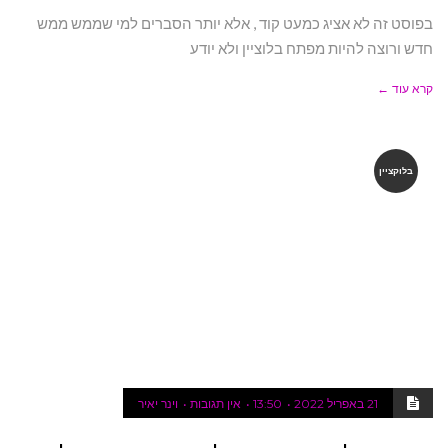
בפוסט זה לא אציג כמעט קוד , אלא יותר הסברים למי שממש ממש
חדש ורוצה להיות מפתח בלוציין ולא יודע
קרא עוד ←
בלוקציין
21 באפריל 2022
13:50
אין תגובות
וינר יאיר