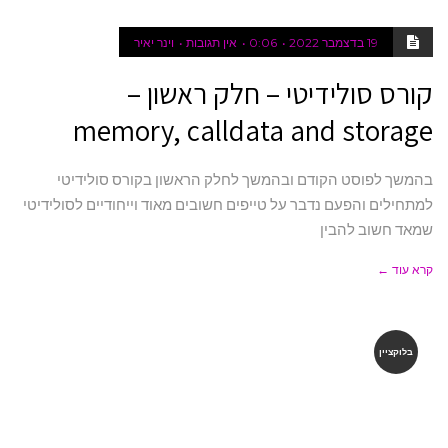
19 בדצמבר 2022
0:06
אין תגובות
וינר יאיר
קורס סולידיטי – חלק ראשון –
memory, calldata and storage
בהמשך לפוסט הקודם ובהמשך לחלק הראשון בקורס סולידיטי
למתחילים והפעם נדבר על טייפים חשובים מאוד וייחודיים לסולידיטי
שמאד חשוב להבין
קרא עוד ←
בלוקציין