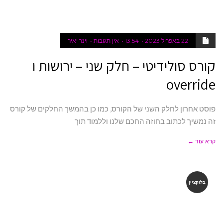
22 באפריל 2023
13:54
אין תגובות
וינר יאיר
קורס סולידיטי – חלק שני – ירושות ו
override
פוסט אחרון לחלק השני של הקורס, כמו כן בהמשך החלקים של קורס
זה נמשיך לכתוב בחוזה החכם שלנו וללמוד תוך
קרא עוד ←
בלוקציין