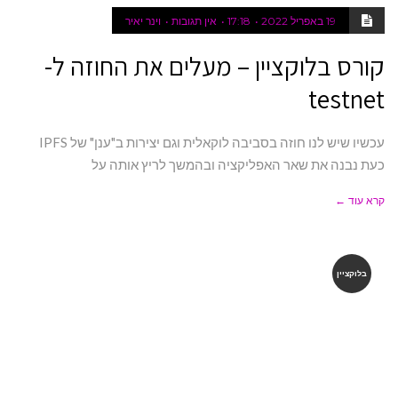
19 באפריל 2022
17:18
אין תגובות
וינר יאיר
קורס בלוקציין – מעלים את החוזה ל-
testnet
עכשיו שיש לנו חוזה בסביבה לוקאלית וגם יצירות ב"ענן" של IPFS
כעת נבנה את שאר האפליקציה ובהמשך לריץ אותה על
קרא עוד ←
בלוקציין