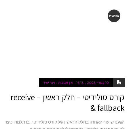
בלוקציין
10 במרץ 2023
16:13
אין תגובות
וינר יאיר
קורס סולידיטי – חלק ראשון – receive
& fallback
הגענו שיעור האחרון בחלק הראשון של קורס סולידיטי , בו תלמדו כיצד
להיות מתכנתי בלוקציין כך שתוכלו לכתוב חוזים חכמים