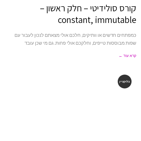
קורס סולידיטי – חלק ראשון –
constant, immutable
כמפתחים חדשים או וותיקים, חלכם אולי מצאתם לנכון לעבור עם
שפות מבוססות טייפים, וחלקכם אולי פחות. גם מי שכן עובד
קרא עוד ←
בלוקציין