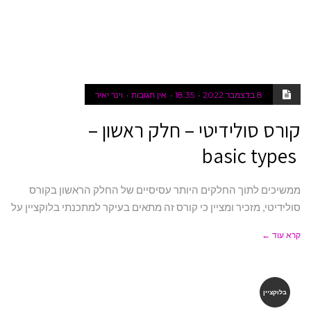
8 בדצמבר 2022
18:35
אין תגובות
וינר יאיר
קורס סולידיטי – חלק ראשון –
basic types
ממשיכים לתוך החלקים היותר עסיסיים של החלק הראשון בקורס
סולידיטי, מזכיר ומציין כי קורס זה מתאים בעיקר למתכנתי בלוקציין על
קרא עוד ←
בלוקציין