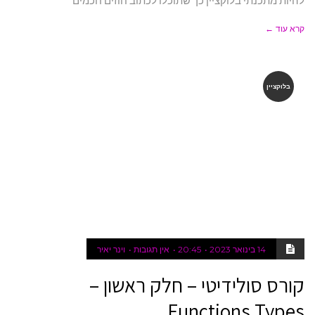
קרא עוד ←
בלוקציין
14 בינואר 2023
20:45
אין תגובות
וינר יאיר
קורס סולידיטי – חלק ראשון –
Functions Types