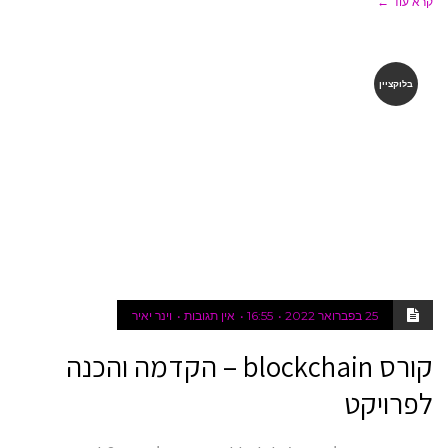
קרא עוד ←
בלוקציין
25 בפברואר 2022
16:55
אין תגובות
וינר יאיר
קורס blockchain – הקדמה והכנה
לפרויקט