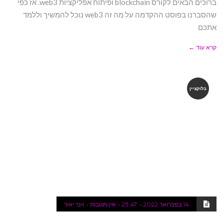
ברוכים הבאים לקורס blockchain ופיתוח אפליקציות web3. אז כפי
שהסברנו בפוסט ההקדמה על מה זה web3 נוכל להמשיך וללמד
אתכם
קרא עוד ←
בלוקציין
14 בפברואר 2022
23:47
אין תגובות
וינר יאיר