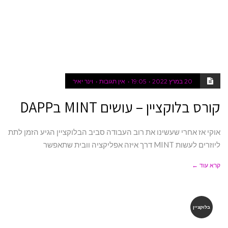
20 במרץ 2022
19:05
אין תגובות
וינר יאיר
קורס בלוקציין – עושים MINT בDAPP
אוקי אז אחרי שעשינו את רוב העבודה סביב הבלוקציין הגיע הזמן לתת
ליוזרים לעשות MINT דרך איזה אפליקציה וובית שתאפשר
קרא עוד ←
בלוקציין