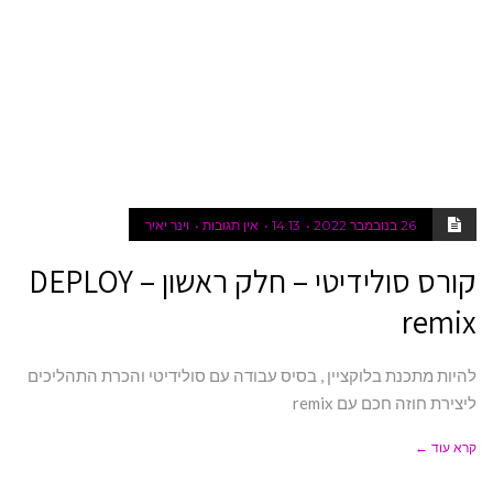
26 בנובמבר 2022
14:13
אין תגובות
וינר יאיר
קורס סולידיטי – חלק ראשון – DEPLOY
remix
להיות מתכנת בלוקציין , בסיס עבודה עם סולידיטי והכרת התהליכים
ליצירת חוזה חכם עם remix
קרא עוד ←