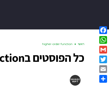
Facebook
ראשי
♦
higher-order function
WhatsApp
כל הפוסטים ב
ction
Gmail
Twitter
Email
JAVASC
RIPT
Share