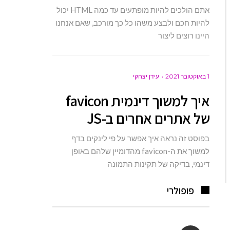
אתם הולכים להיות מופתעים עד כמה HTML יכול
להיות חכם ולבצע משהו כל כך מורכב, שאם אנחנו
היינו רוצים ליצור
1 באוקטובר 2021
עידן יצחקי
איך למשוך דינמית favicon
של אתרים אחרים ב-JS
בפוסט זה נראה איך אפשר על פי לינקים בדף
למשוך את ה-favicon מהדומיין שלהם באופן
דינמי, בדיקה של תקינות התמונה
פופולרי