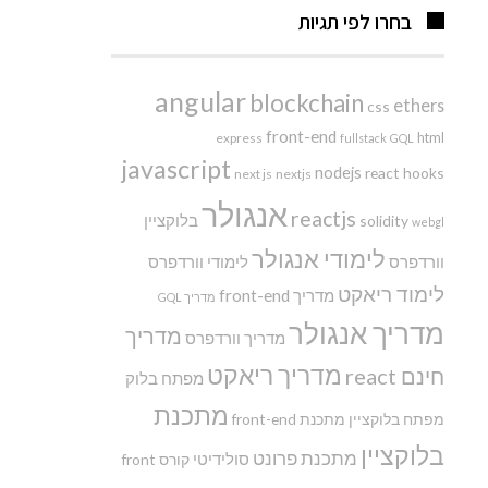
בחרו לפי תגיות
angular
blockchain
ethers
css
front-end
html
express
fullstack
GQL
javascript
nodejs
react hooks
next js
nextjs
אנגולר
reactjs
בלוקציין
solidity
webgl
לימודי אנגולר
וורדפרס
לימודי וורדפרס
לימוד ריאקט
מדריך front-end
מדריך GQL
מדריך אנגולר
מדריך
מדריך וורדפרס
מדריך ריאקט
חינם react
מפתח בלוק
מתכנת
מפתח בלוקציין
מתכנת front-end
בלוקציין
מתכנת פרונט
סולידיטי
קורס front