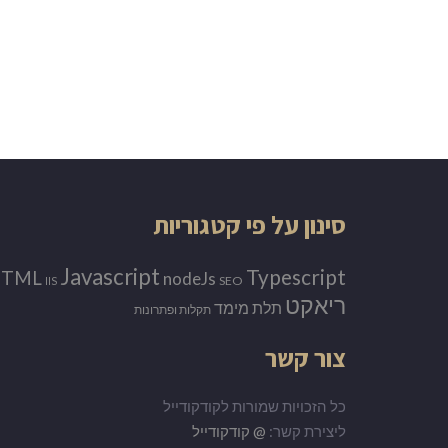
סינון על פי קטגוריות
Javascript
Typescript
HTML
nodeJs
SEO
IIS
ריאקט
תלת מימד
תקלות ופתרונות
צור קשר
כל הזכויות שמורות לקודקודייל
ליצירת קשר:
@ קודקודייל