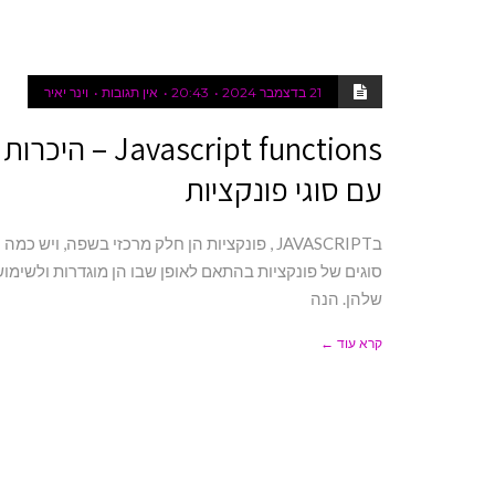
21 בדצמבר 2024
20:43
אין תגובות
וינר יאיר
Javascript functions – היכרות
עם סוגי פונקציות
בJAVASCRIPT , פונקציות הן חלק מרכזי בשפה, ויש כמה
סוגים של פונקציות בהתאם לאופן שבו הן מוגדרות ולשימו
שלהן. הנה
קרא עוד ←