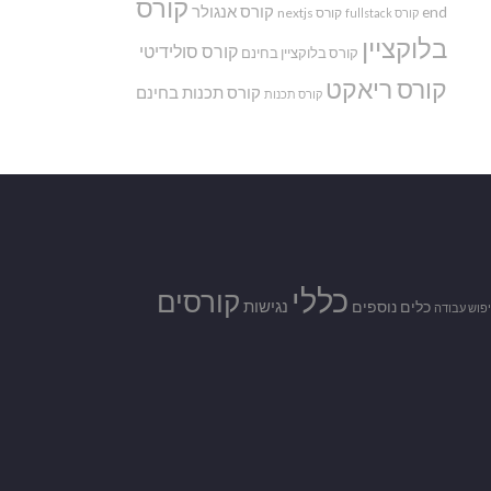
קורס
קורס אנגולר
end
קורס nextjs
קורס fullstack
בלוקציין
קורס סולידיטי
קורס בלוקציין בחינם
קורס ריאקט
קורס תכנות בחינם
קורס תכנות
כללי
קורסים
נגישות
כלים נוספים
פוש עבודה