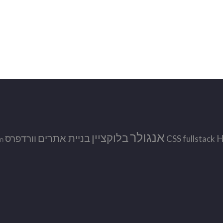
אנגולר
בלוקציין
בניית אתרים
וורדפרס
CSS
fullstack
חי