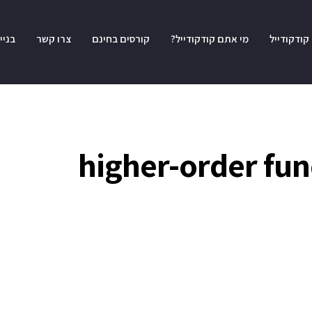
קודקודייל
מי אתם קודקודייל?
קורסים בחינם
צרו קשר
בניי
higher-order fun