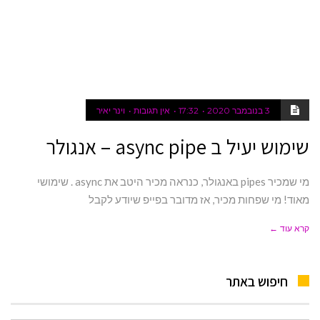
3 בנובמבר 2020
17:32
אין תגובות
וינר יאיר
שימוש יעיל ב async pipe – אנגולר
מי שמכיר pipes באנגולר, כנראה מכיר היטב את async . שימושי
מאוד! מי שפחות מכיר, אז מדובר בפייפ שיודע לקבל
קרא עוד ←
חיפוש באתר