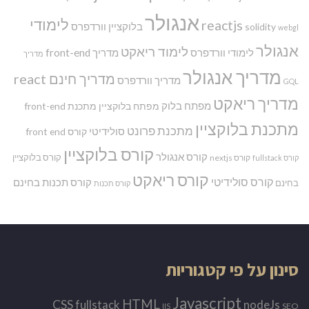
אנגולר
לימודי
reactjs
בלוקציין
וורדפרס
solidity
webgl
אנגולר
לימוד ריאקט
לימודי וורדפרס
מדריך front-end
מדריך
מדריך אנגולר
מדריך חינם react
מדריך וורדפרס
GQL
מדריך ריאקט
מפתח בלוק
מפתח בלוקציין
מתכנת front-end
מתכנת בלוקציין
מתכנת פרונט
סולידיטי
קורס front end
קורס בלוקציין
קורס אנגולר
קורס בלוקציין
קורס nextjs
קורס fullstack
קורס ריאקט
קורס סולידיטי
קורס תכנות בחינם
בחינם
קורס תכנות
סינון על פי קטגוריות
Javascript
HTML
CSS
nodeJs
fullstack
SEO
IIS