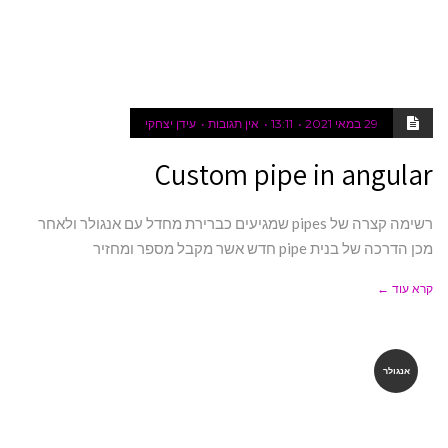
29 במאי 2021
13:11
אין תגובות
עידן יצחקי
Custom pipe in angular
רשימה קצרה של pipes שמגיעים כברירת מחדל עם אנגולר ולאחר
מכן הדרכה של בנית pipe חדש אשר מקבל מספר ומחזיר
קרא עוד ←
אנגולר