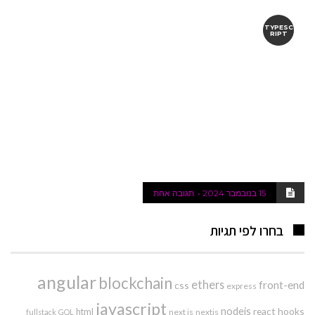
TYPESC
RIPT
15 בנובמבר 2024
תגובה אחת
בחרו לפי תגיות
angular
blockchain
ethers
front-end
css
express
javascript
nodejs
react hooks
html
next js
nextjs
fullstack
GQL