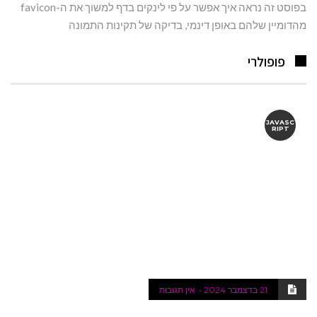
בפוסט זה נראה איך אפשר על פי לינקים בדף למשוך את ה-favicon
מהדומיין שלהם באופן דינמי, בדיקה של תקינות התמונה
פופולרי
JAVASC
RIPT
21 בדצמבר 2024
אין תגובות