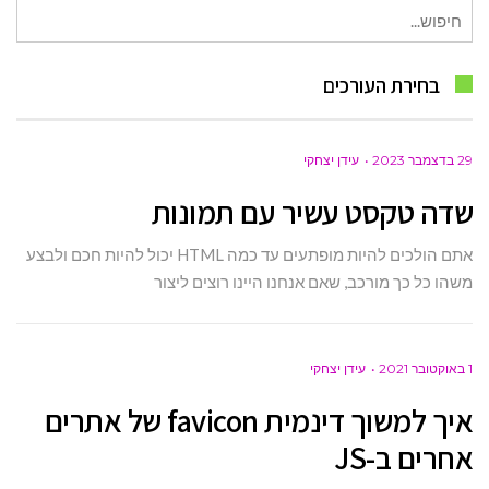
חיפוש
עבור:
בחירת העורכים
29 בדצמבר 2023
עידן יצחקי
שדה טקסט עשיר עם תמונות
אתם הולכים להיות מופתעים עד כמה HTML יכול להיות חכם ולבצע
משהו כל כך מורכב, שאם אנחנו היינו רוצים ליצור
1 באוקטובר 2021
עידן יצחקי
איך למשוך דינמית favicon של אתרים
אחרים ב-JS