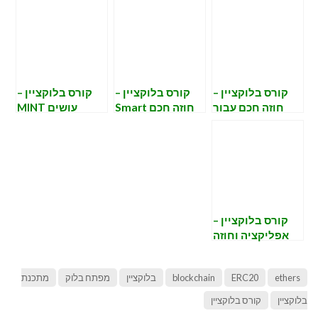
קורס בלוקציין –
קורס בלוקציין –
קורס בלוקציין –
חוזה חכם עבור
חוזה חכם Smart
עושים MINT
NFT
Contract
בDAPP
קורס בלוקציין –
אפליקציה וחוזה
חכם DAPP
ethers
ERC20
blockchain
בלוקציין
מפתח בלוק
מתכנת
בלוקציין
קורס בלוקציין