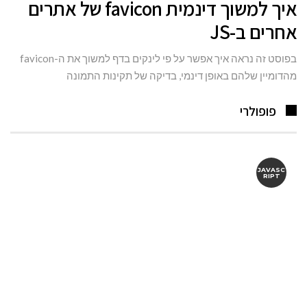
איך למשוך דינמית favicon של אתרים
אחרים ב-JS
בפוסט זה נראה איך אפשר על פי לינקים בדף למשוך את ה-favicon
מהדומיין שלהם באופן דינמי, בדיקה של תקינות התמונה
פופולרי
JAVASC
RIPT