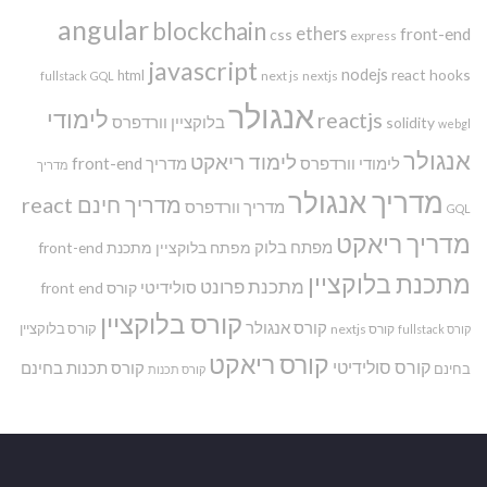
angular
blockchain
ethers
front-end
css
express
javascript
nodejs
react hooks
html
next js
nextjs
fullstack
GQL
אנגולר
לימודי
reactjs
בלוקציין
וורדפרס
solidity
webgl
אנגולר
לימוד ריאקט
לימודי וורדפרס
מדריך front-end
מדריך
מדריך אנגולר
מדריך חינם react
מדריך וורדפרס
GQL
מדריך ריאקט
מפתח בלוק
מפתח בלוקציין
מתכנת front-end
מתכנת בלוקציין
מתכנת פרונט
סולידיטי
קורס front end
קורס בלוקציין
קורס אנגולר
קורס בלוקציין
קורס nextjs
קורס fullstack
קורס ריאקט
קורס סולידיטי
קורס תכנות בחינם
בחינם
קורס תכנות