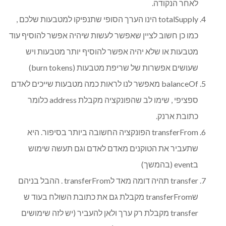
לאחר הנקודה.
totalSupply הינו הערך הסופי שתנפיקו למטבעות שלכם ,
כמו כן חשוב לציין שאפשר לעשות שיהיה אפשר להוסיף עוד
מטבעות או שלא יהיה אפשר להוסיף יותר מטבעות ויש
שעושים אפשרות של שריפת מטבעות (burn tokens)
balanceOf מאפשר לנו לראות כמה מטבעות שייכים לאדם
ספציפי , שימו לב שהפונקציה מקבלת address כלומר
כתובת ארנק.
transferFrom הפונקציה החשובה ביותר בסיפור. היא
שתעביר את הטוקנים מאדם לאדם וגם תעשה שימוש
בevent (בהמשך)
transfer תהיה דומה מאד לtransferFrom . ההבל בניהם
שtransferFrom מקבלת גם את כתובת השולח בעוד ש
transfer מקבלת רק ערך ולאן להעביר (יש לזה שימושים