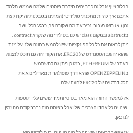
בבלוקציין! אבל זה כבר יהיה סידרת פוסטים שלמה שממש תלמד
אתכם איך להיות מתכנתי סולידיטי (המתינו בסבלנות זה יקח קצת
זמן). אז בואו נעבור ונכיר את מה שקורה פה, כרגע הכל יושב
בabstruct ובמקום class יש לנו בסולידי מה שנקרא contract .
ניתן לראות את כל כל הפונקציות שיש לממש בחוזה שלנו על מנת
שהוא יחשב הסטנדרט של ERC20. את הקוד הזה גם תוכלו למצוא
באתר של ETHEREUM , כמו כן ניתן גם להשתמש
בOPENZEPPELIN שהיא דרך פופולארית מאד לייבוא את
הסטדנדטים של ERC20 לחוזה שלנו.
אז למעשה החוזה הוא מאד בסיסי ותמיד עושים עליו תוספות
ושינויים כל אחד והצרכים שלו אבל בפוסט הזה נברר קודם מה זמין
לנו כאן.
אז אפשר לראות שיש פה כל מיני טייפים , כי סולידיטי היא