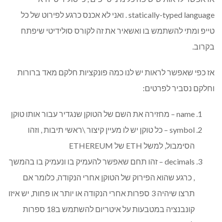
statically-typed language . ואני לא אכנס כרגע לפירוט של כל
טייפ ומתי להשתמש בו ואשאיר את זה לקורס סולידיטי שיפתח
בקרוב.
אז כפי שאפשר לראות יש לנו כמה פונקציות חלקם מאד ברורות
וחלקם נסביר לפרטים:
name – מחזירה את השם של הטוקן שנגדיר עבור אותו טוקן
symbol – כל טוקן יש לו מעיין קיצור \ראשי תיבות , וזהו
הסימבול, למשל ETH של ETHEREUM
decimals – זהו תחם שאפשר להעמיק בו ונעמיק בו בהמשך
, כרגע שהוא הפירוק של הטוקן אחרי הנקודה, כלומר אם
תרצו שיהיה 3 ספרות אחרי הנקודה או יותר או פחות, יש איזו
קונבנציה במטבעות על איטריום להשתמש ב18 ספרות