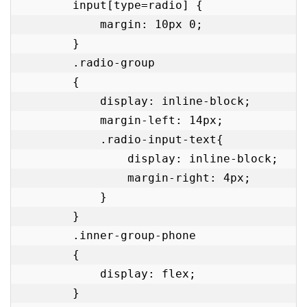
        input[type=radio] {

            margin: 10px 0;

        }

        .radio-group

        {

            display: inline-block;

            margin-left: 14px;

            .radio-input-text{

                display: inline-block;

                margin-right: 4px;

            }

        }

        .inner-group-phone

        {

            display: flex;

        }
