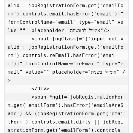
alid': jobRegistrationForm.get('emailFo
rm').controls.email.hasError('email')}" 
formControlName="email" type="email" va
lue=""  placeholder="אימייל לראשונה"/>

        <input [ngClass]="{'input-not-v
alid': jobRegistrationForm.get('emailFo
rm').controls.reEmail.hasError('emai
l')}" formControlName="reEmail" type="e
mail" value="" placeholder="אימייל בשנית" /
>

        </div>

        <span *ngIf="jobRegistrationFor
m.get('emailForm').hasError('emailsAreS
ame') && (jobRegistrationForm.get('emai
lForm').controls.email.dirty || jobRegi
strationForm.get('emailForm').controls.