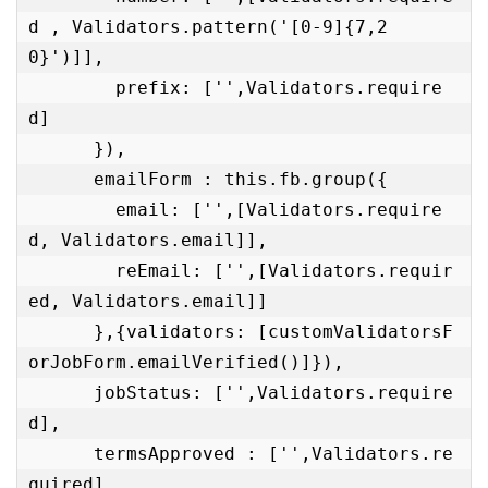
d , Validators.pattern('[0-9]{7,2
0}')]],

        prefix: ['',Validators.require
d]

      }),

      emailForm : this.fb.group({

        email: ['',[Validators.require
d, Validators.email]],

        reEmail: ['',[Validators.requir
ed, Validators.email]]

      },{validators: [customValidatorsF
orJobForm.emailVerified()]}),

      jobStatus: ['',Validators.require
d],

      termsApproved : ['',Validators.re
quired]
