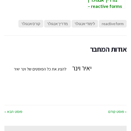
reactive forms –
היכרות בסיסית
עם
reactive form
לימודי אנגולר
מדריך אנגולר
קורס אנגולר
AbstractControl
אודות המחבר
יאיר וינר
להציג את כל הפוסטים של וינר יאיר
« פוסט קודם
פוסט הבא »