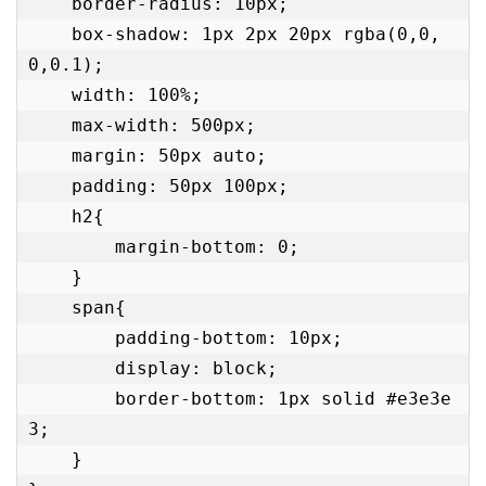
    border-radius: 10px;

    box-shadow: 1px 2px 20px rgba(0,0,
0,0.1);

    width: 100%;

    max-width: 500px;

    margin: 50px auto;

    padding: 50px 100px;

    h2{

        margin-bottom: 0;

    }

    span{

        padding-bottom: 10px;

        display: block;

        border-bottom: 1px solid #e3e3e
3;

    }
