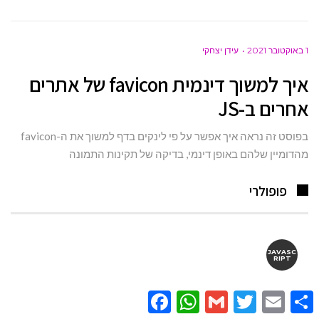
1 באוקטובר 2021
עידן יצחקי
איך למשוך דינמית favicon של אתרים
אחרים ב-JS
בפוסט זה נראה איך אפשר על פי לינקים בדף למשוך את ה-favicon
מהדומיין שלהם באופן דינמי, בדיקה של תקינות התמונה
פופולרי
JAVASC
RIPT
Facebook
WhatsApp
Gmail
Twitter
Email
Share