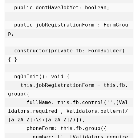
  public dontHaveJobYet: boolean;

  public jobRegistrationForm : FormGrou
p;

  constructor(private fb: FormBuilder) 
{ }

  ngOnInit(): void {

    this.jobRegistrationForm = this.fb.
group({

      fullName: this.fb.control('',[Val
idators.required , Validators.pattern(/
[a-zA-Z]+\s+[a-zA-Z]/)]),

      phoneForm: this.fb.group({

        number: ['',[Validators.require