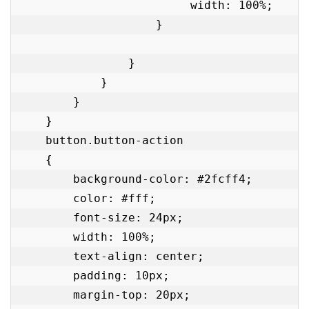
                         width: 100%;

                    }

                }

            }

        }

    }

    button.button-action

    {

        background-color: #2fcff4;

        color: #fff;

        font-size: 24px;

        width: 100%;

        text-align: center;

        padding: 10px;

        margin-top: 20px;
