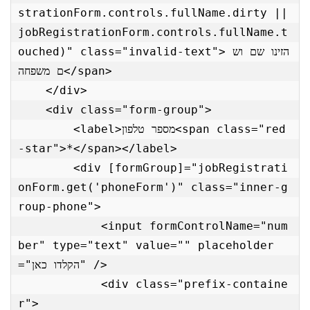
strationForm.controls.fullName.dirty || 
jobRegistrationForm.controls.fullName.t
ouched)" class="invalid-text"> הזינו שם וש
ם משפחה</span>

    </div>

    <div class="form-group">

        <label>מספר טלפון<span class="red
-star">*</span></label>

        <div [formGroup]="jobRegistrati
onForm.get('phoneForm')" class="inner-g
roup-phone">

            <input formControlName="num
ber" type="text" value="" placeholder
="הקלדו כאן" />

            <div class="prefix-containe
r">
