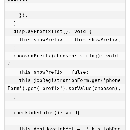
    });

  }

  displayPrefixlist(): void {

    this.showPrefix = !this.showPrefix;

  }

  choosenPrefix(choosen: string): void 
{

    this.showPrefix = false;

    this.jobRegistrationForm.get('phone
Form').get('prefix').setValue(choosen);

  }

  checkJobStatus(): void{

    this.dontHaveJobYet =  !this.jobReg