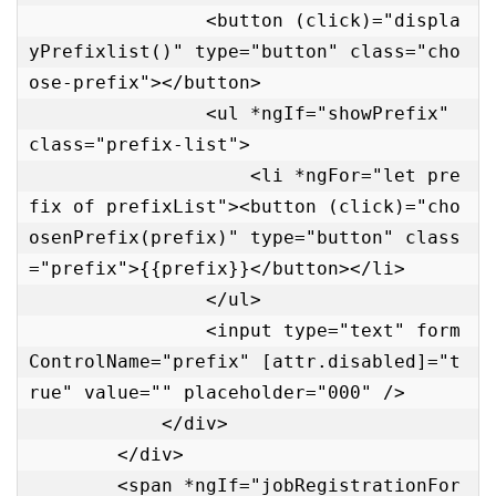
                <button (click)="displa
yPrefixlist()" type="button" class="cho
ose-prefix"></button>

                <ul *ngIf="showPrefix" 
class="prefix-list">

                    <li *ngFor="let pre
fix of prefixList"><button (click)="cho
osenPrefix(prefix)" type="button" class
="prefix">{{prefix}}</button></li>

                </ul>

                <input type="text" form
ControlName="prefix" [attr.disabled]="t
rue" value="" placeholder="000" />

            </div>

        </div>

        <span *ngIf="jobRegistrationFor