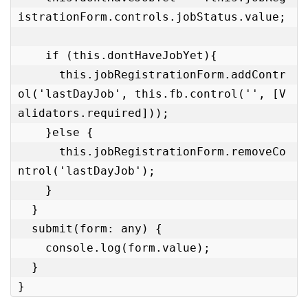
istrationForm.controls.jobStatus.value;

    if (this.dontHaveJobYet){

      this.jobRegistrationForm.addContr
ol('lastDayJob', this.fb.control('', [V
alidators.required])); 

    }else {

      this.jobRegistrationForm.removeCo
ntrol('lastDayJob'); 

    }

  }

  submit(form: any) { 

    console.log(form.value);

  }
