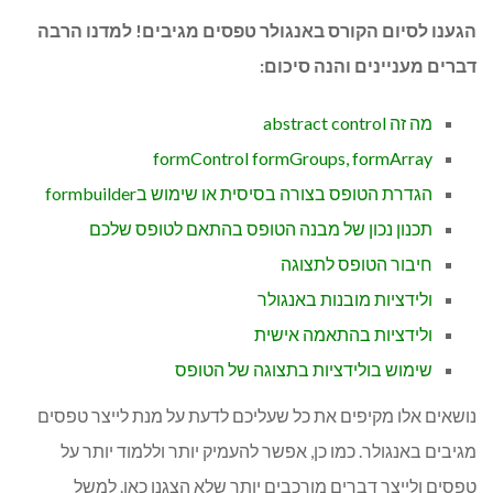
הגענו לסיום הקורס באנגולר טפסים מגיבים! למדנו הרבה
דברים מעניינים והנה סיכום:
מה זה abstract control
formControl formGroups, formArray
הגדרת הטופס בצורה בסיסית או שימוש בformbuilder
תכנון נכון של מבנה הטופס בהתאם לטופס שלכם
חיבור הטופס לתצוגה
ולידציות מובנות באנגולר
ולידציות בהתאמה אישית
שימוש בולידציות בתצוגה של הטופס
נושאים אלו מקיפים את כל שעליכם לדעת על מנת לייצר טפסים
מגיבים באנגולר. כמו כן, אפשר להעמיק יותר וללמוד יותר על
טפסים ולייצר דברים מורכבים יותר שלא הצגנו כאן. למשל