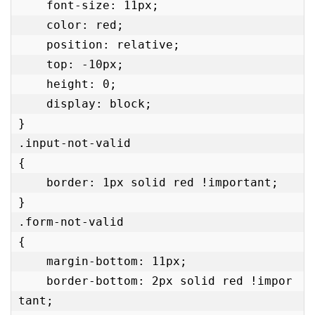
    font-size: 11px;

    color: red;

    position: relative;

    top: -10px;

    height: 0;

    display: block;

}

.input-not-valid

{

    border: 1px solid red !important;

}

.form-not-valid

{

    margin-bottom: 11px;

    border-bottom: 2px solid red !impor
tant;
