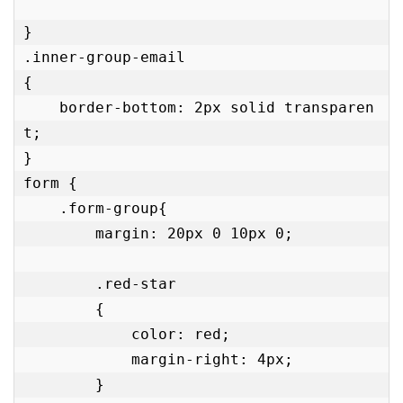
}

.inner-group-email 

{

    border-bottom: 2px solid transparen
t;

}

form {

    .form-group{

        margin: 20px 0 10px 0;

        .red-star

        {

            color: red;

            margin-right: 4px;

        }
