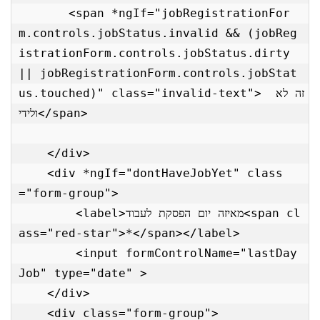
       <span *ngIf="jobRegistrationFor
m.controls.jobStatus.invalid && (jobReg
istrationForm.controls.jobStatus.dirty 
|| jobRegistrationForm.controls.jobStat
us.touched)" class="invalid-text"> זה לא 
ולידי</span>

    </div>

    <div *ngIf="dontHaveJobYet" class
="form-group">

        <label>מאיזה יום הפסקת לעבוד<span cl
ass="red-star">*</span></label>

        <input formControlName="lastDay
Job" type="date" >

    </div>

    <div class="form-group">
