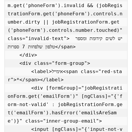
m.get('phoneForm').invalid && (jobRegis
trationForm.get('phoneForm').controls.n
umber.dirty || jobRegistrationForm.get
('phoneForm').controls.number.touched)" 
class="invalid-text"> יש לשים קידומת ומספר 
טלפון שלפחות 7 ספרות</span>

    </div>

    <div class="form-group">

        <label>אימייל<span class="red-sta
r">*</span></label>

        <div [formGroup]="jobRegistrati
onForm.get('emailForm')" [ngClass]="{'f
orm-not-valid' : jobRegistrationForm.ge
t('emailForm').hasError('emailsAreSam
e')}" class="inner-group-email">

        <input [ngClass]="{'input-not-v