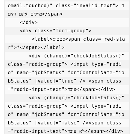
email.touched)" class="invalid-text"> ה
מיילים אינם זהים</span>

    </div>

    <div class="form-group">

        <label>סטטוס<span class="red-sta
r">*</span></label>

       <div (change)="checkJobStatus()" 
class="radio-group"> <input type="radi
o" name="jobStatus" formControlName="jo
bStatus" [value]="true" /> <span class
="radio-input-text">עובד</span></div>

       <div (change)="checkJobStatus()" 
class="radio-group"> <input type="radi
o" name="jobStatus" formControlName="jo
bStatus" [value]="false" /><span class
="radio-input-text">לא עובד</span></div>
