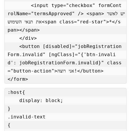
        <input type="checkbox" formCont
rolName="termsApproved" /> <span>יש לאשר 
את תנאי השימוש<span class="red-star">*</s
pan></span>

    </div>

    <button [disabled]="jobRegistration
Form.invalid" [ngClass]="{'btn-invali
d': jobRegistrationForm.invalid}" class
="button-action">אני רוצה!</button>

</form>
:host{

    display: block;

}

.invalid-text

{
