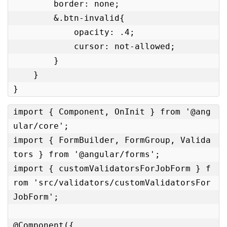
        border: none;

        &.btn-invalid{

            opacity: .4;

            cursor: not-allowed;

        }

    }

}
import { Component, OnInit } from '@ang
ular/core';

import { FormBuilder, FormGroup, Valida
tors } from '@angular/forms';

import { customValidatorsForJobForm } f
rom 'src/validators/customValidatorsFor
JobForm';

@Component({
