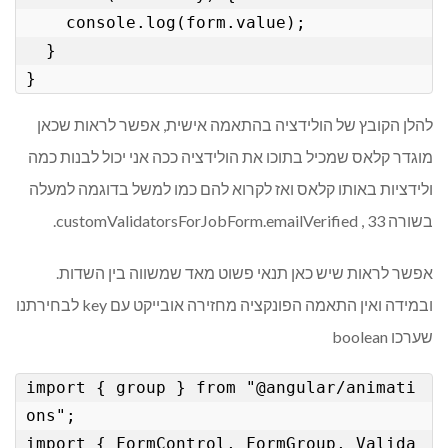
    console.log(form.value);

  }

להלן הקובץ של הולידציה בהתאמה אישית, אפשר לראות שכאן
מוגדר קלאס שמכיל בתוכו את הולידציה ככה אני יכול לבנות כמה
ולידציות באותו קלאס ואז לקרוא להם כמו למשל בדוגמה למעלה
בשורה 33 , customValidatorsForJobForm.emailVerified.
אפשר לראות שיש כאן תנאי פשוט מאד שמשווה בין השדות.
ובמידה ואין התאמה הפונקציה מחזירה אובייקט עם key לבחירתנו
שערכו boolean
import { group } from "@angular/animati
ons";

import { FormControl, FormGroup, Valida