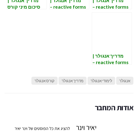
מדריך אנגולר |
מדריך אנגולר |
מדריך אנגולר |
reactive forms –
reactive forms –
סיכום מיני קורס
הוספת ולידציות
ולידציות וחיווי
אנגולר reactive
מובנות
בUI
forms
מדריך אנגולר |
reactive forms –
בסיס לבניית
הטופס המגיב.
אנגולר
לימודי אנגולר
מדריך אנגולר
קורס אנגולר
אודות המחבר
יאיר וינר
להציג את כל הפוסטים של וינר יאיר