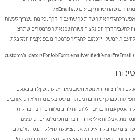
מוגדרים שמה שדות קבועים כמו reEmail.
אפשר להגדיר את השדות כך שתעבירו דרך . כל מה שצריך לעשות
זה להעביר דרך הפונקציה (שורה 33) את הפרמטרים שתרצו
להעביר. למשל : **כמובן להגדיר פרמטרים בפונקציה המקבלת.
customValidatorsForJobForm.emailVerified(’email','reEmail')
סיכום
עולם הולידציות הוא נושא חשוב מאד ויש לו משקל רב בעולם
הפיתוח . כמו כן יש הרבה מפתחים שסובלים מזה ולא הכי אוהבים
להתעסק עם הדברים הללו כי זה לרוב מלווה בהרבה בדיקות
ונסיונות. אבל! זה אולי אחד הדברים הכי מלמדים. וכתנינים
שרוצים לכתוב קוד איכותי, אני מציע להתחיל להתנסות ולכתוב
ולידציות ותראו שבסוף זה דווקא אתגר מאד מהנה. בהצלחה! 🐱‍🐉