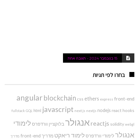
15 בנובמבר 2024
תגובה אחת
בחרו לפי תגיות
angular
blockchain
ethers
front-end
css
express
javascript
nodejs
react hooks
html
next js
nextjs
fullstack
GQL
אנגולר
לימודי
reactjs
בלוקציין
וורדפרס
solidity
webgl
אנגולר
לימוד ריאקט
לימודי וורדפרס
מדריך front-end
מדריך