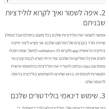
}
2. איפה לשמור ואיך לקרוא לולידציות
שבניתם
אפשר לשמור את הולידציות שלכם בכל מקום בתכלס אבל מומלץ
שיהיה סדר בקבצים של הפרוקט שלכם. אני מציע ליצור תיקיה
בתיקיה הראשית app ולקרוא לה validators למשל. שמה תוכלו
לשים את כל הווליקציות שלכם. עוד הייתי מציע לבנות קובץ פר
טופס עם class ובתוכו להגדיר את הולידציות בהתאמה אישית
הקשורות לטופס זה. ברגע שתרצו להשתמש בולידציה בדומה
לדוגמה שלנו.
3. שימוש דינאמי בולידטורים שלכם
כפי שראיתם בדוגמה שלי, הולידציה לא כלכך דינאמית , כי