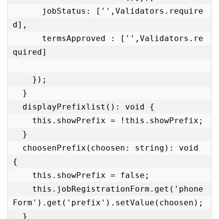
      jobStatus: ['',Validators.require
d],

      termsApproved : ['',Validators.re
quired]

    });

  }

  displayPrefixlist(): void {

    this.showPrefix = !this.showPrefix;

  }

  choosenPrefix(choosen: string): void 
{

    this.showPrefix = false;

    this.jobRegistrationForm.get('phone
Form').get('prefix').setValue(choosen);

  }
