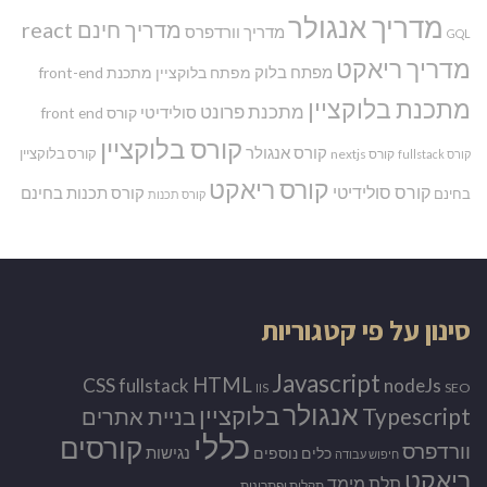
מדריך אנגולר
מדריך חינם react
מדריך וורדפרס
GQL
מדריך ריאקט
מפתח בלוק
מפתח בלוקציין
מתכנת front-end
מתכנת בלוקציין
מתכנת פרונט
סולידיטי
קורס front end
קורס בלוקציין
קורס אנגולר
קורס בלוקציין
קורס nextjs
קורס fullstack
קורס ריאקט
קורס סולידיטי
קורס תכנות בחינם
בחינם
קורס תכנות
סינון על פי קטגוריות
Javascript
HTML
CSS
nodeJs
fullstack
SEO
IIS
אנגולר
Typescript
בלוקציין
בניית אתרים
כללי
קורסים
וורדפרס
נגישות
כלים נוספים
חיפוש עבודה
ריאקט
תלת מימד
תקלות ופתרונות