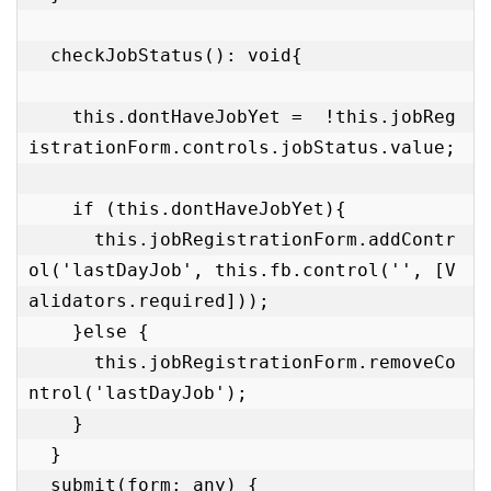
  checkJobStatus(): void{

    this.dontHaveJobYet =  !this.jobReg
istrationForm.controls.jobStatus.value;

    if (this.dontHaveJobYet){

      this.jobRegistrationForm.addContr
ol('lastDayJob', this.fb.control('', [V
alidators.required])); 

    }else {

      this.jobRegistrationForm.removeCo
ntrol('lastDayJob'); 

    }

  }

  submit(form: any) { 
