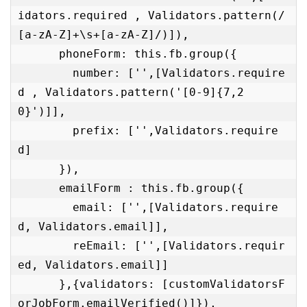
idators.required , Validators.pattern(/
[a-zA-Z]+\s+[a-zA-Z]/)]),

      phoneForm: this.fb.group({

        number: ['',[Validators.require
d , Validators.pattern('[0-9]{7,2
0}')]],

        prefix: ['',Validators.require
d]

      }),

      emailForm : this.fb.group({

        email: ['',[Validators.require
d, Validators.email]],

        reEmail: ['',[Validators.requir
ed, Validators.email]]

      },{validators: [customValidatorsF
orJobForm.emailVerified()]}),
