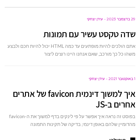
29 בדצמבר 2023
עידן יצחקי
שדה טקסט עשיר עם תמונות
אתם הולכים להיות מופתעים עד כמה HTML יכול להיות חכם ולבצע
משהו כל כך מורכב, שאם אנחנו היינו רוצים ליצור
1 באוקטובר 2021
עידן יצחקי
איך למשוך דינמית favicon של אתרים
אחרים ב-JS
בפוסט זה נראה איך אפשר על פי לינקים בדף למשוך את ה-favicon
מהדומיין שלהם באופן דינמי, בדיקה של תקינות התמונה