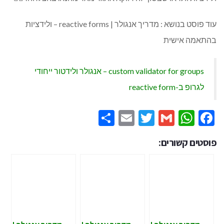
עוד פוסט בנושא : מדריך אנגולר | reactive forms – ולידציות
בהתאמה אישית
custom validator for groups – אנגולר ולידטור ייחודי
לגרופ ב-reactive form
Share
Email
Twitter
WhatsApp
Gmail
Facebook
פוסטים קשורים: