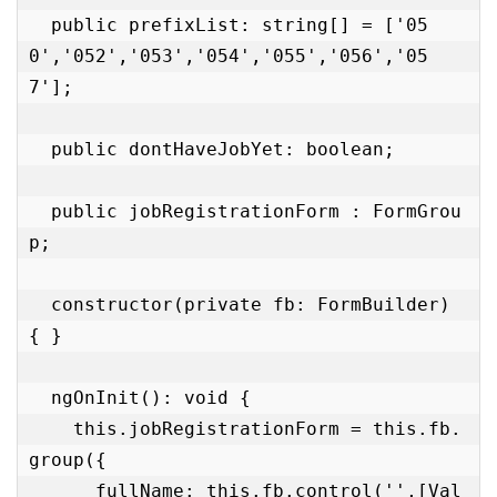
  public prefixList: string[] = ['05
0','052','053','054','055','056','05
7'];

  public dontHaveJobYet: boolean;

  public jobRegistrationForm : FormGrou
p;

  constructor(private fb: FormBuilder) 
{ }

  ngOnInit(): void {

    this.jobRegistrationForm = this.fb.
group({

      fullName: this.fb.control('',[Val