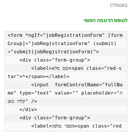
באנגולר)
לטופס הדוגמה הסופי
<form *ngIf="jobRegistrationForm" [form
Group]="jobRegistrationForm" (submit)
="submit(jobRegistrationForm)">

    <div class="form-group">

        <label>שם מלא<span class="red-s
tar">*</span></label>

        <input  formControlName="fullNa
me" type="text" value="" placeholder="ה
קלדו כאן" />

    </div>

    <div class="form-group">

        <label>מספר טלפון<span class="red