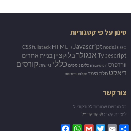
סינון על פי קטגוריות
Javascript
HTML
CSS
nodeJs
fullstack
SEO
IIS
אנגולר
Typescript
בלוקציין
בניית אתרים
כללי
קורסים
וורדפרס
נגישות
כלים נוספים
חיפוש עבודה
ריאקט
תלת מימד
תקלות ופתרונות
צור קשר
כל הזכויות שמורות לקודקודייל
ליצירת קשר:
@ קודקודייל
Facebook
WhatsApp
Gmail
Twitter
Email
Share