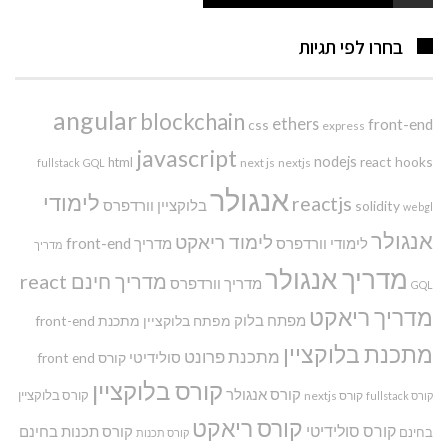
בחרו לפי תגיות
angular
blockchain
ethers
front-end
css
express
javascript
nodejs
react hooks
html
next js
nextjs
fullstack
GQL
אנגולר
לימודי
reactjs
בלוקציין
וורדפרס
solidity
webgl
אנגולר
לימוד ריאקט
לימודי וורדפרס
מדריך front-end
מדריך
מדריך אנגולר
מדריך חינם react
מדריך וורדפרס
GQL
מדריך ריאקט
מפתח בלוק
מפתח בלוקציין
מתכנת front-end
מתכנת בלוקציין
מתכנת פרונט
סולידיטי
קורס front end
קורס בלוקציין
קורס אנגולר
קורס בלוקציין
קורס nextjs
קורס fullstack
קורס ריאקט
קורס סולידיטי
קורס תכנות בחינם
בחינם
קורס תכנות