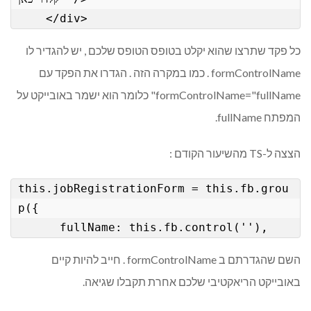
    </div>
כל פקד שתרצו שהוא יקלט בטופס הטופס שלכם , יש להגדיר לו
formControlName . כמו במקרה הזה . הגדרו את הפקד עם
formControlName="fullName" כלומר הוא ישמר באובייקט על
המפתח fullName.
הצצה ל-TS מהשיעור הקודם :
this.jobRegistrationForm = this.fb.grou
p({

      fullName: this.fb.control(''),
השם שהגדרתם ב formControlName . חייב להיות קיים
באובייקט הריאקטיבי שלכם אחרת תקבלו שגיאה.