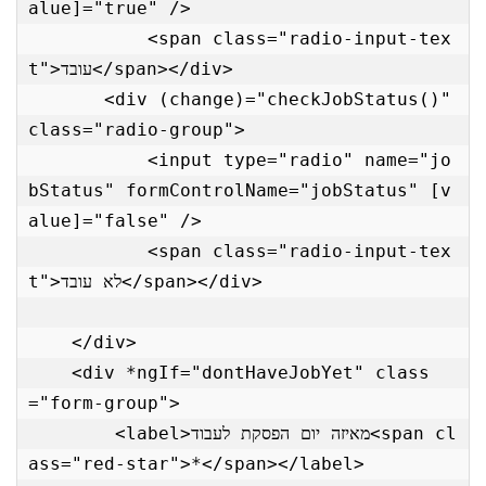
alue]="true" />

           <span class="radio-input-tex
t">עובד</span></div>

       <div (change)="checkJobStatus()" 
class="radio-group">

           <input type="radio" name="jo
bStatus" formControlName="jobStatus" [v
alue]="false" />

           <span class="radio-input-tex
t">לא עובד</span></div>

    </div>

    <div *ngIf="dontHaveJobYet" class
="form-group">

        <label>מאיזה יום הפסקת לעבוד<span cl
ass="red-star">*</span></label>
