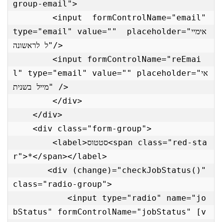
group-email">

        <input  formControlName="email" 
type="email" value=""  placeholder="אימיי
ל לראשונה"/>

        <input formControlName="reEmai
l" type="email" value="" placeholder="אי
מייל בשנית" />

        </div>

    </div>

    <div class="form-group">

        <label>סטטוס<span class="red-sta
r">*</span></label>

       <div (change)="checkJobStatus()" 
class="radio-group">

           <input type="radio" name="jo
bStatus" formControlName="jobStatus" [v