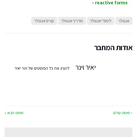
reactive forms –
היכרות בסיסית
עם
אנגולר
לימודי אנגולר
מדריך אנגולר
קורס אנגולר
AbstractControl
אודות המחבר
יאיר וינר
להציג את כל הפוסטים של וינר יאיר
« פוסט קודם
פוסט הבא »