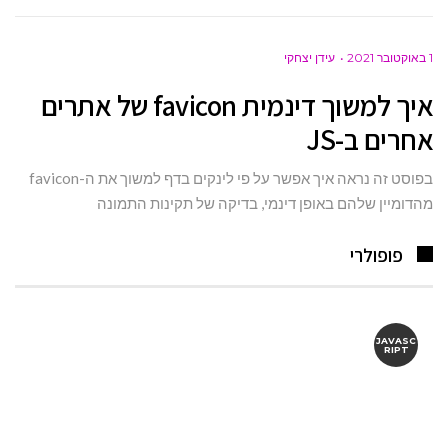
1 באוקטובר 2021
עידן יצחקי
איך למשוך דינמית favicon של אתרים
אחרים ב-JS
בפוסט זה נראה איך אפשר על פי לינקים בדף למשוך את ה-favicon
מהדומיין שלהם באופן דינמי, בדיקה של תקינות התמונה
פופולרי
JAVASC
RIPT