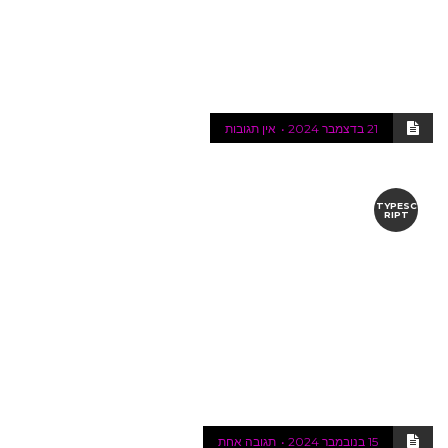
21 בדצמבר 2024
אין תגובות
TYPESC
RIPT
15 בנובמבר 2024
תגובה אחת