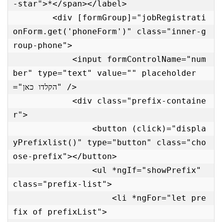
-star">*</span></label>

        <div [formGroup]="jobRegistrati
onForm.get('phoneForm')" class="inner-g
roup-phone">

            <input formControlName="num
ber" type="text" value="" placeholder
="הקלדו כאן" />

            <div class="prefix-containe
r">

                <button (click)="displa
yPrefixlist()" type="button" class="cho
ose-prefix"></button>

                <ul *ngIf="showPrefix" 
class="prefix-list">

                    <li *ngFor="let pre
fix of prefixList">
