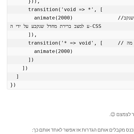
      })),

      transition('void => *', [      

        animate(2000)               //במידה ורוצים מעבר מהמצב המידי שנקב
ע למצב ברירת מחדל שנקבע על ידי ה-CSS

      ]),

      transition('* => void', [     // כאשר הרכיב יוצא מה-DOM

        animate(2000)

      ])

    ])

  ]

})
ר לצמצם 😉.
שנכנס מקבלים אותם הגדרות אז אפשר לאחד אותם כך: