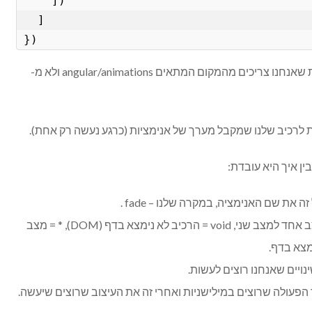
    ])

  ]

})
דבר ראשון אנחנו מיבאים את הפונקציות שאנחנו צריכים מהמקום המתאים angular/animations ולא מ-
ת לרכיב שלנו שמקבל מערך של אנימציות (כרגע נעשה רק אחת).
ן איך היא עובדת:
transition – מקבל הגדרה של מצב אחד למצב שני, void = הרכיב לא נימצא בדף (DOM), * = מצב
צא בדף.