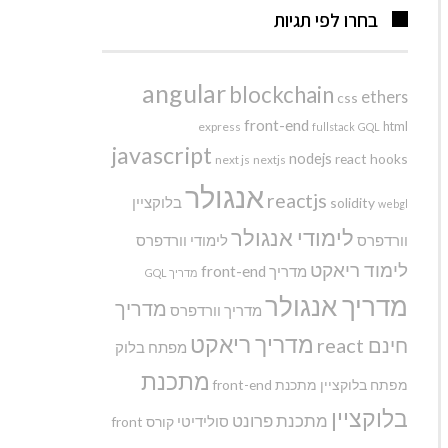
בחרו לפי תגיות
angular
blockchain
ethers
css
front-end
html
express
fullstack
GQL
javascript
nodejs
react hooks
next js
nextjs
אנגולר
reactjs
בלוקציין
solidity
webgl
לימודי אנגולר
וורדפרס
לימודי וורדפרס
לימוד ריאקט
מדריך front-end
מדריך GQL
מדריך אנגולר
מדריך
מדריך וורדפרס
מדריך ריאקט
חינם react
מפתח בלוק
מתכנת
מפתח בלוקציין
מתכנת front-end
בלוקציין
מתכנת פרונט
סולידיטי
קורס front