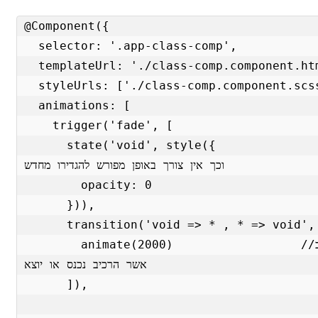
@Component({

  selector: '.app-class-comp',

  templateUrl: './class-comp.component.html',

  styleUrls: ['./class-comp.component.scss'],

  animations: [

    trigger('fade', [

      state('void', style({               //מגדיר את העיצוב במצב מסויים 
וכך אין צורך באופן מפורש להגדירו מחדש

        opacity: 0

      })),

      transition('void => * , * => void', [      

        animate(2000)                  //במצב הזה מוגדרים אותם הגדרות כ
אשר הרכיב נכנס או יוצא

      ]),
