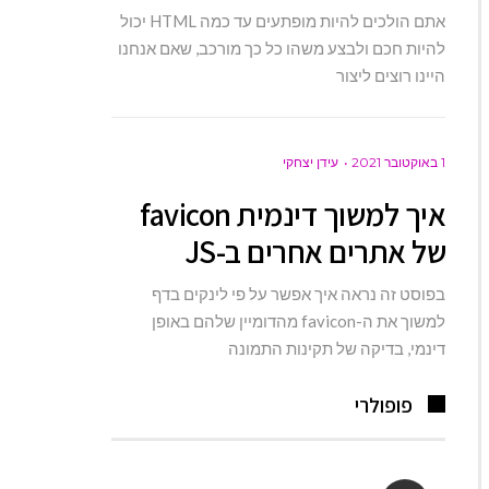
אתם הולכים להיות מופתעים עד כמה HTML יכול
להיות חכם ולבצע משהו כל כך מורכב, שאם אנחנו
היינו רוצים ליצור
1 באוקטובר 2021
עידן יצחקי
איך למשוך דינמית favicon
של אתרים אחרים ב-JS
בפוסט זה נראה איך אפשר על פי לינקים בדף
למשוך את ה-favicon מהדומיין שלהם באופן
דינמי, בדיקה של תקינות התמונה
פופולרי