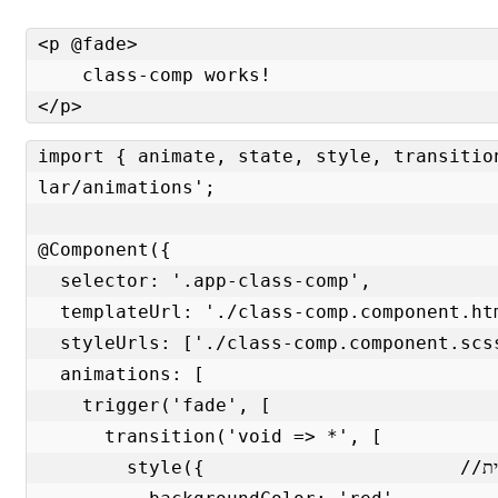
<p @fade>

    class-comp works!

</p>
import { animate, state, style, transitio
lar/animations';

@Component({

  selector: '.app-class-comp',

  templateUrl: './class-comp.component.html',

  styleUrls: ['./class-comp.component.scss'],

  animations: [

    trigger('fade', [

      transition('void => *', [

        style({                       //משפיע מידית
