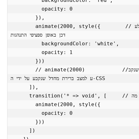
          backgroundColor: 'red',

          opacity: 0

        }),

        animate(2000, style({        // משפיע לאורך זמן ובמידה שרוצים לע
דכן באופן ספציפי התנהגות

          backgroundColor: 'white',

          opacity: 1

        }))

        // animate(2000)            //במידה ורוצים מעבר מהמצב המידי שנקב
ע למצב ברירת מחדל שנקבע על ידי ה-CSS

      ]),

      transition('* => void', [     // כאשר הרכיב יוצא מה-DOM

        animate(2000, style({

          opacity: 0

        }))

      ])
