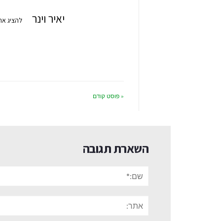
יאיר וינר
להציג את
« פוסט קודם
השארת תגובה
שם:*
אתר: