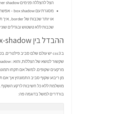
הצל להצללה פנימים inner shadow.
שכבות ללא טשטוש ובגדלים שונים וכך תקבלו אל
ההבדל בין box-shadow לבין drop-shadow
ב css3 יש עולם שלם סביב פילטרים
מושלמת ללא כל חשיבות לרקע השקוף. נ
בורדרים למשל בדוגמה פה: