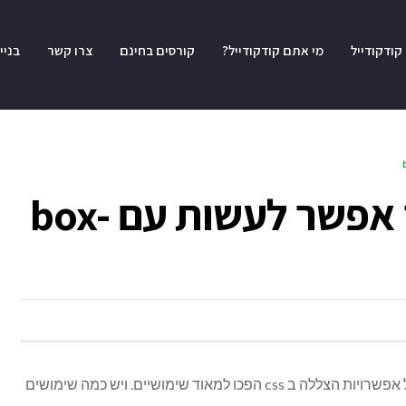
קודקודייל
מי אתם קודקודייל?
קורסים בחינם
צרו קשר
בניי
מדריך css | מה כבר אפשר לעשות עם box-
בפוסט הזה השייך למדריך css נעבור על אפשרויות הצללה ב css הפכו למאוד שימושיים. ויש כמה שימושים