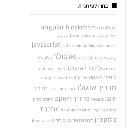
בחרו לפי תגיות
angular
blockchain
ethers
css
front-end
html
express
fullstack
GQL
javascript
nodejs
react hooks
next js
nextjs
אנגולר
reactjs
בלוקציין
solidity
webgl
לימודי אנגולר
וורדפרס
לימודי וורדפרס
לימוד ריאקט
מדריך front-end
מדריך GQL
מדריך אנגולר
מדריך
מדריך וורדפרס
מדריך ריאקט
חינם react
מפתח בלוק
מתכנת
מפתח בלוקציין
מתכנת front-end
בלוקציין
מתכנת פרונט
סולידיטי
קורס front