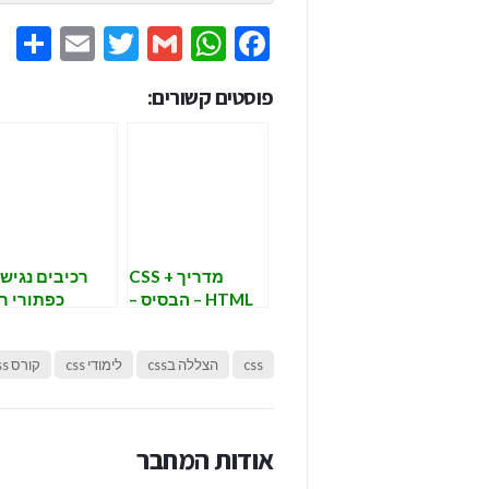
e
mail
Twitter
WhatsApp
Gmail
Facebook
פוסטים קשורים:
מדריך CSS +
רכיבים נגישי
HTML – הבסיס –
כפתורי רד
חלק 3
ותיבות סימ
מעוצב
css
הצללה בcss
לימודי css
קורס css
אודות המחבר