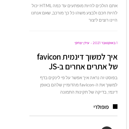
אתם הולכים להיות מופתעים עד כמה HTML יכול
להיות חכם ולבצע משהו כל כך מורכב, שאם אנחנו
היינו רוצים ליצור
1 באוקטובר 2021
עידן יצחקי
איך למשוך דינמית favicon
של אתרים אחרים ב-JS
בפוסט זה נראה איך אפשר על פי לינקים בדף
למשוך את ה-favicon מהדומיין שלהם באופן
דינמי, בדיקה של תקינות התמונה
פופולרי