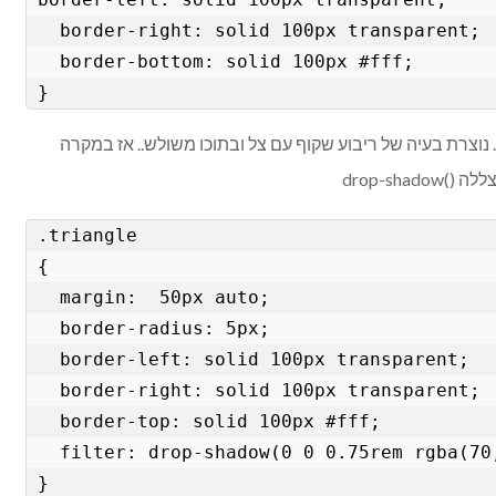
  border-right: solid 100px transparent; 

  border-bottom: solid 100px #fff;

}
נוצרת בעיה של ריבוע שקוף עם צל ובתוכו משולש.. אז במקרה
drop-sh
.triangle

{

  margin:  50px auto;

  border-radius: 5px;

  border-left: solid 100px transparent; 

  border-right: solid 100px transparent; 

  border-top: solid 100px #fff;

  filter: drop-shadow(0 0 0.75rem rgba(70,236,225,1));

}