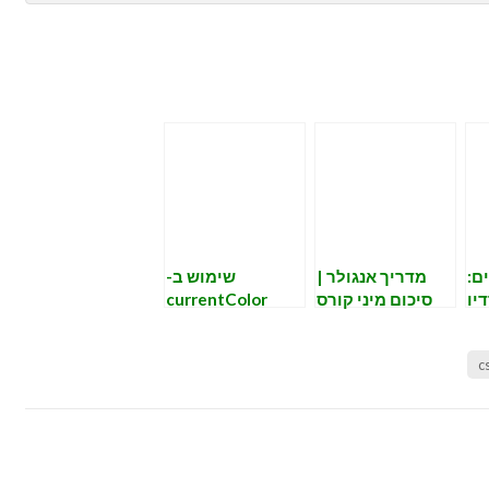
Shar
E
ם:
מדריך אנגולר |
שימוש ב-
יו
סיכום מיני קורס
currentColor
ון
אנגולר reactive
CSS
ים
forms