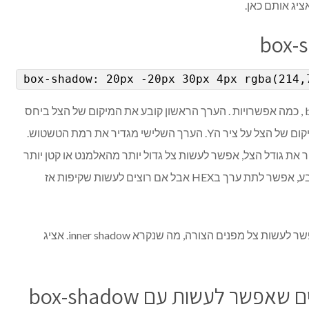
ציג אותם כאן.
box-shadow: 20px -20px 30px 4px rgba(214,
אז כפי שאפשר לראות יש לbox-shadow , כמה אפשרויות . הערך הראשון קובע את המיקום של הצל ביחס
לאלמנט על ציר הX. הערך השני הוא המיקום של הצל על ציר הY. הערך השלישי מגדיר את רמת הטשטוש.
ר את גודל הצל, אפשר לעשות צל גדול יותר מהאלמנט או קטן יותר
בשימוש ערך שלילי. הערך הבא הוא הצבע, אפשר לתת ערך בHEX אבל אם רוצים לעשות שקיפות אז
אפשרות נוספת היא inset, וערך זה מאפשר לעשות צל מפנים הצורה, מה שנקרא inner shadow. אציג
פשר לעשות עם box-shadow