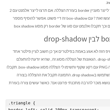
מסגרת עם box shadow – אפשר לייצר מעניין border בעזרת הצללה. אם תרצו לייצר אלמנט עם 2
או יותר שכבות של border , איך תעשו זאת ? עם box-shadow זה דיי פשוט. אפשר להוסיף מספר
נמט עם סוג של border רק מסוג box shadow
. בטיפ הזה לא אגע באמת בפילטרים אך כן חשוב לציין פילטר אחד
שקשור לנושא של הצללות, והוא : drop-shadow . הגאונות של הצללה מסוג זה , שהיא יודעת להתעלם
מרקעים שקופים. למשל אם תקחו תמונה PNG עם רקע שקוף ותשימו לי הצללה מסוג box-shadow. תקבלו
מן ריבוע שקוף סביב התמונהץ אך אם תשתמשו בdrop shadow. התמונה תקבל את ההצללה בצורה
ושא מוכר להרבה מתכנתי פרונט אנד. כאשר עושים צורה בעזרת
.triangle {

border-left: solid 100px transparent; 
