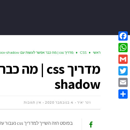
Facebook
ראשי
♦
CSS
♦
מדריך css | מה כבר אפשר לעשות עם box-shadow
WhatsApp
Gmail
shadow
Twitter
Email
וינר יאיר
4 בנובמבר 2020
אין תגובות
Share