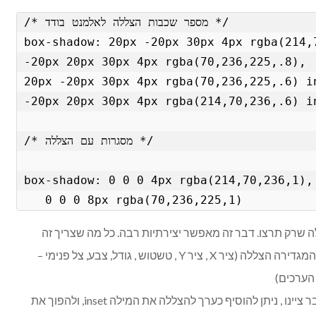
/* מספר שכבות הצללה לאלמנט בודד */

box-shadow: 20px -20px 30px 4px rgba(214,7
-20px 20px 30px 4px rgba(70,236,225,.8),

20px -20px 30px 4px rgba(70,236,225,.6) in
-20px 20px 30px 4px rgba(214,70,236,.6) in
/* מסגרות עם הצללה */

box-shadow: 0 0 0 4px rgba(214,70,236,1),

   0 0 0 8px rgba(70,236,225,1)
 שרק תרצו. דבר זה מאפשר יצירתיות רבה. כל מה שצריך זה
לשים פסיקים בין קבוצת ערכבים המגדירה הצללה (ציר X , ציר Y , טשטוש , גודל, צבע, צל פנימי –
 הערכים)
הצללה פמינית inset – אז כפי שכבר ציינו , ניתן להוסיף כערך להצללה את המילה inset, ולהפוך את