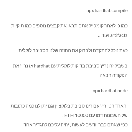
npx hardhat compile
כמו כן לאחר קומפייל אתם תראו את קבצים נוספים כמו תיקיית
artifacts ועוד…
כעת נוכל להתקדם ולבדוק את החוזה שלנו בסביבה לוקלית
בשביל זה נריץ סביבת בדיקות לוקלית עם hardhat אז נריץ את
הפקודה הבאה:
npx hardhat node
והארד הט יריץ עבורינו סביבת בלוקציין וגם יתן לנו כמה כתובות
של חשבונות דמו עם 10000 ETH .
כפי שאתם כבר יודעים לעשות , יהיה עליכם להגדיר אחד