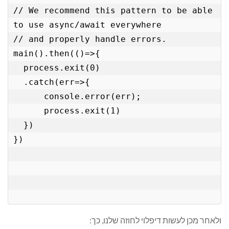
// We recommend this pattern to be able 
to use async/await everywhere

// and properly handle errors.

main().then(()=>{

  process.exit(0)

  .catch(err=>{

      console.error(err);

      process.exit(1)

  })

})

ולאחר מכן לעשות דיפלוי לחוזה שלנו, כך: