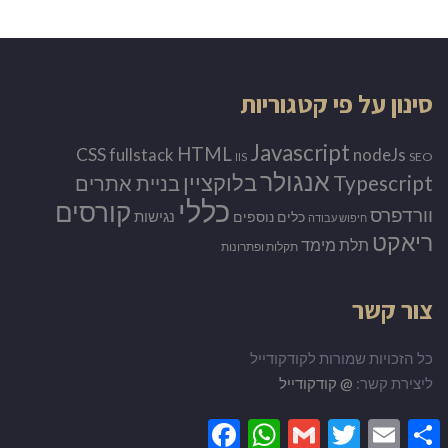
סינון על פי קטגוריות
Javascript
HTML
CSS
nodeJs
fullstack
SEO
IIS
אנגולר
Typescript
בלוקציין
בניית אתרים
כללי
קורסים
וורדפרס
נגישות
כלים נוספים
חיפוש עבודה
ריאקט
תלת מימד
תקלות ופתרונות
צור קשר
כל הזכויות שמורות לקודקודייל
ליצירת קשר:
@ קודקודייל
Facebook
WhatsApp
Gmail
Twitter
Email
Share