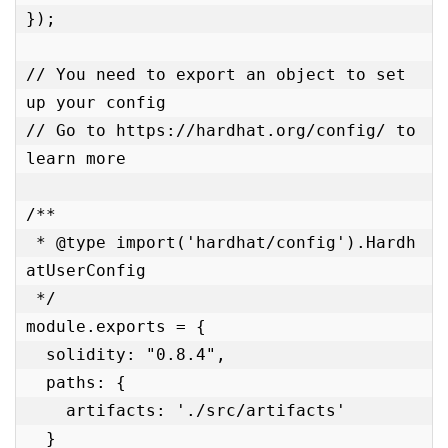
});

// You need to export an object to set 
up your config

// Go to https://hardhat.org/config/ to 
learn more

/**

 * @type import('hardhat/config').Hardh
atUserConfig

 */

module.exports = {

  solidity: "0.8.4",

  paths: {

    artifacts: './src/artifacts'

  }
