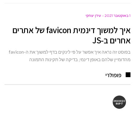
1 באוקטובר 2021
עידן יצחקי
איך למשוך דינמית favicon של אתרים
אחרים ב-JS
בפוסט זה נראה איך אפשר על פי לינקים בדף למשוך את ה-favicon
מהדומיין שלהם באופן דינמי, בדיקה של תקינות התמונה
פופולרי
JAVASC
RIPT