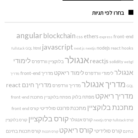
בחרו לפי תגיות
angular
blockchain
ethers
front-end
css
express
javascript
nodejs
react hooks
html
next js
nextjs
fullstack
GQL
אנגולר
לימודי
reactjs
בלוקציין
וורדפרס
solidity
webgl
אנגולר
לימוד ריאקט
לימודי וורדפרס
מדריך front-end
מדריך
מדריך אנגולר
מדריך חינם react
מדריך וורדפרס
GQL
מדריך ריאקט
מפתח בלוק
מפתח בלוקציין
מתכנת front-end
מתכנת בלוקציין
מתכנת פרונט
סולידיטי
קורס front end
קורס בלוקציין
קורס אנגולר
קורס בלוקציין
קורס nextjs
קורס fullstack
קורס ריאקט
קורס סולידיטי
קורס תכנות בחינם
בחינם
קורס תכנות