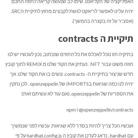
האפליקציה של הקליאנט. שימו לב שנעשה קריאה לחוזה החכם
יהיה עלינו לאפשר לריאקט לגשת לקבצים מחוץ לתיקיית הSRC.
(אסביר על זה בקצרה בהמשך).
תיקיית ה contracts
בתיקיה הזו נוכל לאכלס את כל החוזים שנכתוב, נכון לעכשיו יש לנו
חוזה פשוט עבור NFT . נעתיק את הקוד שלנו מ REMIX לתוך קובץ
חדש שניצור בתיקיית ה- contracts. ונשים בו את הקוד שלנו. אך
יהיה לנו כמה שגיאות בIMPORTS של openzeppelin . לכן נתקין
את הספריות של openzeppelin. (אם עוד לא עשיתם זאת)
npm i @openzeppelin/contracts
ועכשיו הכל צריך להיות בסדר ללא שגיאות. עכשיו לפני שנמשיך
עם hardhat , נדאג לעדכן את קובץ ה hardhat.config.js על פי