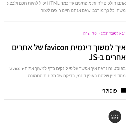
אתם הולכים להיות מופתעים עד כמה HTML יכול להיות חכם ולבצע
משהו כל כך מורכב, שאם אנחנו היינו רוצים ליצור
1 באוקטובר 2021
עידן יצחקי
איך למשוך דינמית favicon של אתרים
אחרים ב-JS
בפוסט זה נראה איך אפשר על פי לינקים בדף למשוך את ה-favicon
מהדומיין שלהם באופן דינמי, בדיקה של תקינות התמונה
פופולרי
JAVASC
RIPT