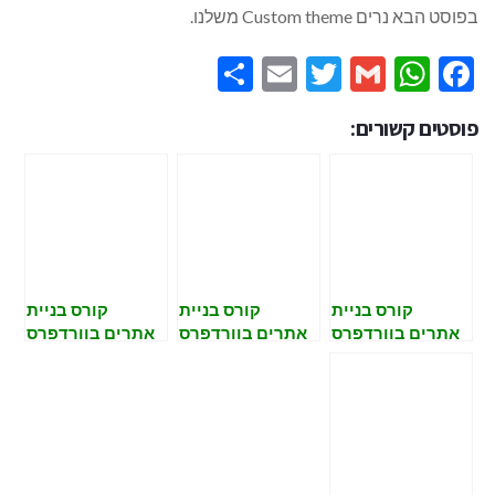
בפוסט הבא נרים Custom theme משלנו.
Share
Email
Twitter
WhatsApp
Gmail
Facebook
פוסטים קשורים:
קורס בניית
קורס בניית
קורס בניית
אתרים בוורדפרס
אתרים בוורדפרס
אתרים בוורדפרס
– הקמת סביבה
– Custom
– סוגי משתמשים
לפיתוח
Theme
והרשאות
בוורדפרס
בוורדפרס