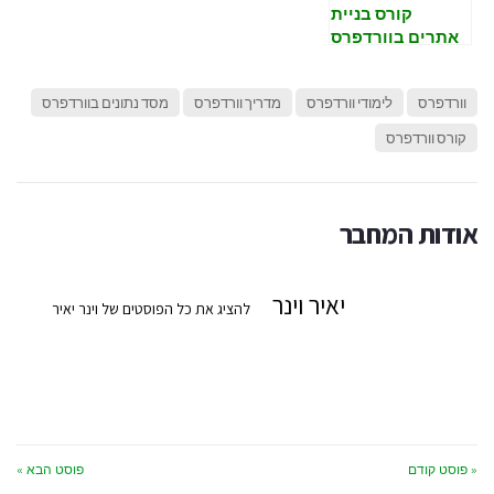
קורס בניית
אתרים בוורדפרס
– מקורות ללמידת
וורדפרס
וורדפרס
לימודי וורדפרס
מדריך וורדפרס
מסד נתונים בוורדפרס
קורס וורדפרס
אודות המחבר
יאיר וינר
להציג את כל הפוסטים של וינר יאיר
« פוסט קודם
פוסט הבא »