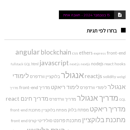
15 בנובמבר 2024
תגובה אחת
בחרו לפי תגיות
angular
blockchain
ethers
front-end
css
express
javascript
nodejs
react hooks
html
next js
nextjs
fullstack
GQL
אנגולר
לימודי
reactjs
בלוקציין
וורדפרס
solidity
webgl
אנגולר
לימוד ריאקט
לימודי וורדפרס
מדריך front-end
מדריך
מדריך אנגולר
מדריך חינם react
מדריך וורדפרס
GQL
מדריך ריאקט
מפתח בלוק
מפתח בלוקציין
מתכנת front-end
מתכנת בלוקציין
מתכנת פרונט
סולידיטי
קורס front end