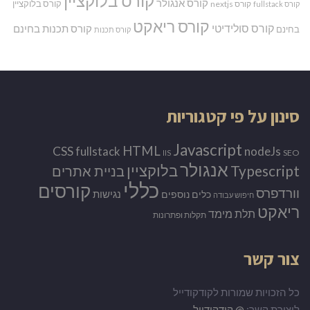
קורס בלוקציין
קורס אנגולר
קורס בלוקציין
קורס nextjs
קורס fullstack
קורס ריאקט
קורס סולידיטי
קורס תכנות בחינם
בחינם
קורס תכנות
סינון על פי קטגוריות
Javascript
HTML
CSS
nodeJs
fullstack
SEO
IIS
אנגולר
Typescript
בלוקציין
בניית אתרים
כללי
קורסים
וורדפרס
נגישות
כלים נוספים
חיפוש עבודה
ריאקט
תלת מימד
תקלות ופתרונות
צור קשר
כל הזכויות שמורות לקודקודייל
ליצירת קשר:
@ קודקודייל