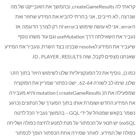
קראתי לה createGameResults, ובהמשך את האובייקט של מה
שנרצה , לא חייבים , אני בחרתי להביא את המידע שחוזר ואת
הerror , אני לא עושה שימוש בerror זה רק לצורך הדוגמה. אז
נעביר את השאילתה דרך useMutation וגם עוד משהו נוסף
שיעביר את המידע לresolve שבנינו בצד השרת, ונעביר את המידע
שאנחנו מצפים לקבל, שזה ID , PLAYER , RESULTS.
כמו כן , נוסיף את כל הפונקציוליות שלנו לשימוש היוזר בתוך הUI
שלנו, שימו לב לשורה 62-64 , ישנו כפתור שמריץ את הפוקציה
שמפעילה את הmutation ( createGameResults ) והיא מעבירה
את המידע החדש ושומרת אותו בתוך המערך של הנתונים (כרגע
נשמר בקאש שמנוהל על ידי GQL – בהמשך נעביר הכל לדטה
noSQL) יש תנאי על הכפתור על מנת למנוע לחיצה כפולה ושליחה
כפולה של המידע . לאחר שמירה אחת הכפתור הופך לכפתור