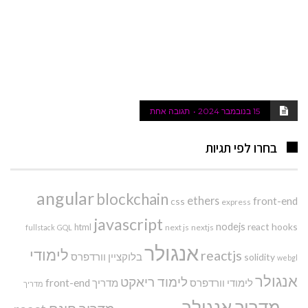
15 בנובמבר 2024
תגובה אחת
בחרו לפי תגיות
angular
blockchain
ethers
front-end
css
express
javascript
nodejs
react hooks
html
next js
nextjs
fullstack
GQL
אנגולר
לימודי
reactjs
בלוקציין
וורדפרס
solidity
webgl
אנגולר
לימוד ריאקט
לימודי וורדפרס
מדריך front-end
מדריך
מדריך אנגולר