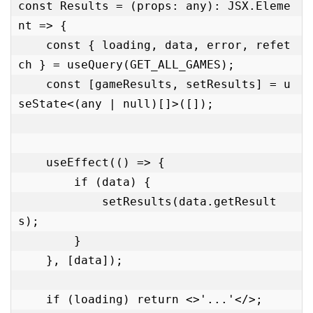
const Results = (props: any): JSX.Eleme
nt => {

    const { loading, data, error, refet
ch } = useQuery(GET_ALL_GAMES);

    const [gameResults, setResults] = u
seState<(any | null)[]>([]);

    useEffect(() => {

        if (data) {

            setResults(data.getResult
s);

        }

    }, [data]);

    if (loading) return <>'...'</>;
