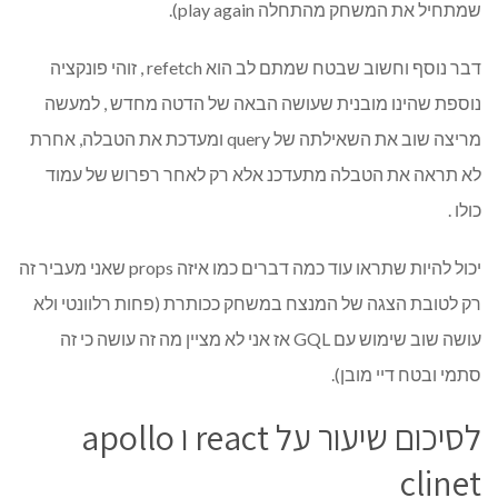
שמתחיל את המשחק מהתחלה play again).
דבר נוסף וחשוב שבטח שמתם לב הוא refetch , זוהי פונקציה
נוספת שהינו מובנית שעושה הבאה של הדטה מחדש , למעשה
מריצה שוב את השאילתה של query ומעדכת את הטבלה, אחרת
לא תראה את הטבלה מתעדכנ אלא רק לאחר רפרוש של עמוד
כולו .
יכול להיות שתראו עוד כמה דברים כמו איזה props שאני מעביר זה
רק לטובת הצגה של המנצח במשחק ככותרת (פחות רלוונטי ולא
עושה שוב שימוש עם GQL אז אני לא מציין מה זה עושה כי זה
סתמי ובטח דיי מובן).
לסיכום שיעור על react ו apollo
clinet