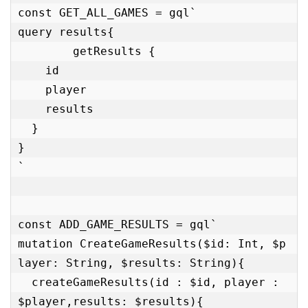
const GET_ALL_GAMES = gql`

query results{

	getResults {

    id

    player

    results

  }

}

`

const ADD_GAME_RESULTS = gql`

mutation CreateGameResults($id: Int, $p
layer: String, $results: String){

  createGameResults(id : $id, player : 
$player,results: $results){
