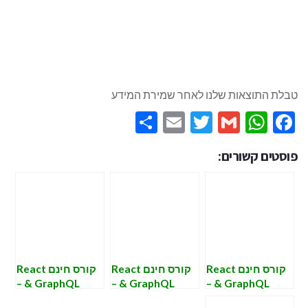
טבלת התוצאות שלנו לאחר שמירת המידע
Share
Email
Twitter
WhatsApp
Gmail
Facebook
פוסטים קשורים:
קורס חינם React
קורס חינם React
קורס חינם React
& GraphQL –
& GraphQL –
& GraphQL –
שיעור שישי –
שיעור חמישי –
שיעור שישי –