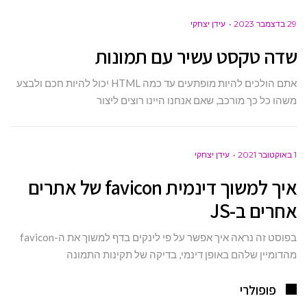
29 בדצמבר 2023
עידן יצחקי
שדה טקסט עשיר עם תמונות
אתם הולכים להיות מופתעים עד כמה HTML יכול להיות חכם ולבצע
משהו כל כך מורכב, שאם אנחנו היינו רוצים ליצור
1 באוקטובר 2021
עידן יצחקי
איך למשוך דינמית favicon של אתרים
אחרים ב-JS
בפוסט זה נראה איך אפשר על פי לינקים בדף למשוך את ה-favicon
מהדומיין שלהם באופן דינמי, בדיקה של תקינות התמונה
פופולרי