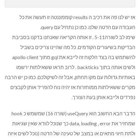
אז יש לנו פה את רכיב ה results קומפוננטה זו תעשה את כל
העבודה עם הדטה שלנו. כמו כן נתחיל עם query.
שימו לב לשורה5-11 . זו אותה הקריאה שאנחנו בדקנו בסביבת
הבדיקות בשיעורים הקודמים. כל מה שהיינו צריכים בשביל
להשתמש בה בצד הלקוח זה לייבא את gql מתוך apollo client
ולשים אותה בתוך backticks . לרוב תראו ששאילתות ירשמו
באותיות גדולות עם מקו תחתון, אבל זה לשיקולכם. כמו כן יש הרבה
מקרים ששאילתות ממוחזרות אז יהיה נוח להפריד אותן לקבצים
נפרדים ולייבא אותן בעת הצורך.
הדבר הבא החשוב הוא useQuery (שורה 16) שמשמש כ hook
שמחזיר את data, loading , error כך שנוכל לוודא שאין שגיאות
ולתת חיווי מתאים או במצב של טעינה של הדטה (נוכל לשים איזה