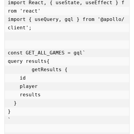
import React, { useState, useEffect } f
rom 'react'

import { useQuery, gql } from '@apollo/
client';

const GET_ALL_GAMES = gql`

query results{

	getResults {

    id

    player

    results

  }

}

`
