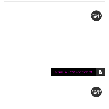
JAVASC
RIPT
21 בדצמבר 2024
אין תגובות
TYPESC
RIPT