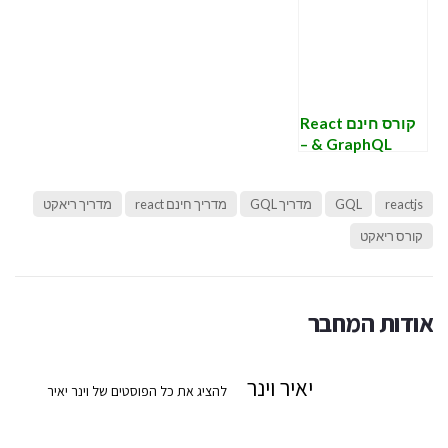
graphQL על
graphQL
graphQL על
query and
מגדירים schema.
query and
mutation. המשך.
mutation.
קורס חינם React
& GraphQL –
שיעור רביעי –
graphQL
reactjs
GQL
מדריך GQL
מדריך חינם react
מדריך ריאקט
מגדירים schema.
קורס ריאקט
אודות המחבר
יאיר וינר
להציג את כל הפוסטים של וינר יאיר