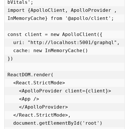
bVitals';

import {ApolloClient, ApolloProvider , 
InMemoryCache} from '@apollo/client';

const client = new ApolloClient({

  uri: "http://localhost:5001/graphql",

  cache: new InMemoryCache()

})

ReactDOM.render(

  <React.StrictMode>

    <ApolloProvider client={client}>

    <App />

    </ApolloProvider>

  </React.StrictMode>,

  document.getElementById('root')
