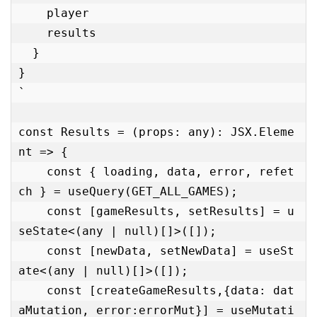
    player

    results

  }

}

`

const Results = (props: any): JSX.Eleme
nt => {

    const { loading, data, error, refet
ch } = useQuery(GET_ALL_GAMES);

    const [gameResults, setResults] = u
seState<(any | null)[]>([]);

    const [newData, setNewData] = useSt
ate<(any | null)[]>([]);

    const [createGameResults,{data: dat
aMutation, error:errorMut}] = useMutati