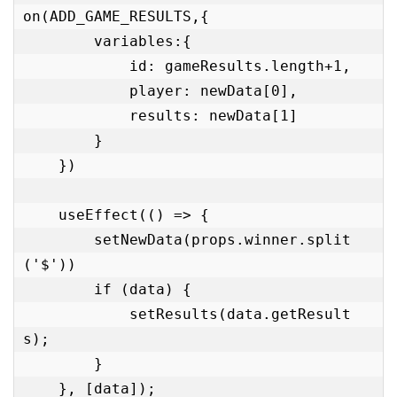
on(ADD_GAME_RESULTS,{

        variables:{

            id: gameResults.length+1,

            player: newData[0],

            results: newData[1]

        }

    })

    useEffect(() => {

        setNewData(props.winner.split
('$'))

        if (data) {

            setResults(data.getResult
s);

        }

    }, [data]);
