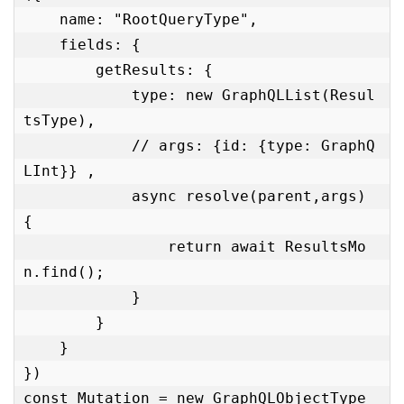
    name: "RootQueryType",

    fields: {

        getResults: {

            type: new GraphQLList(Resul
tsType),

            // args: {id: {type: GraphQ
LInt}} ,

            async resolve(parent,args) 
{

                return await ResultsMo
n.find();

            }

        }

    }

})

const Mutation = new GraphQLObjectType