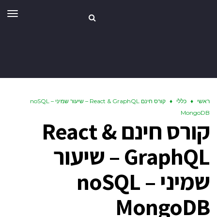
תפר
ראשי
♦
כללי
♦
קורס חינם React & GraphQL – שיעור שמיני – noSQL
MongoDB
קורס חינם React &
GraphQL – שיעור
שמיני – noSQL
MongoDB