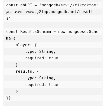
const dbURI = 'mongodb+srv://tiktaktoe:
סיסמה תיהיה כאן.g2iap.mongodb.net/result
s';

const ResultsSchema = new mongoose.Sche
ma({

    player: {

        type: String,

        required: true

    },

    results: {

        type: String,

        required: true

    }

});
