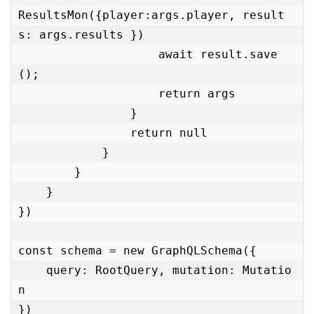
ResultsMon({player:args.player, result
s: args.results })

                    await result.save
();

                    return args

                }

                return null

            }

        }

    }

})

const schema = new GraphQLSchema({

    query: RootQuery, mutation: Mutatio
n

})
