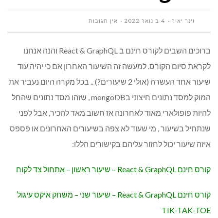
וינר יאיר
4 בינואר 2022
אין תגובות
ברוכים השבים לקורס חינם ב React & GraphQL והנה אנחנו
לקראת סיום הקורס. למעשה זה השיעור האחרון אם כי יהיה עוד
שיעור אחד העשרה (אולי 2 שיעורים?) .. בכל מקרה היום נעביר את
המוק למסד נתונים חיצוני בmongoDB , שזהו מסד נתונים שהחל
להיות פופולארי מאוד לאחרונה אז חשוב מאד להכיר, אבל לפני
שנתחיל בשיעור , מי שעוד לא צפה בשיעורים האחרונים או פספס
איזה שיעור יכול לחזור עליהם בקישורים הללו:
קורס חינם React & GraphQL – שיעור ראשון – אתחול צד לקוח
קורס חינם React & GraphQL – שיעור שני – משחק איקס עיגול
TIK-TAK-TOE