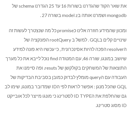
את שאר הקוד שהגדרנו בשורות 16 עד 25 הגדרנו schema של
mongodb ושמרנו אותה בmodel z בשורה 27 .
ומכוון שהמידע חוזרה אלינו כpromise כל מה שנצטרך לעשות זה
שינויים קלים בGQL . למשל ב rootQuery הפונקציה של
הresolver הפכה להיות אסינכרונית , כי עכשיו היא פונה למידע
שיושב במונגו, שורה 46, עם המטודה find נוכל לייבא את כל מערך
התוצאות של המשחקים בקולקשן של resuts. ופה סיימנו את
העבודה עם הquery מומלץ לבדוק כמובן בסביבת הבדיקות של
GQL שהכל מנגן : אפשר לראות לפי הID שמדובר במונגו, שימו לב
גם שהחלפת את הID TYPE לסטרינג כי מונגו מייצר לכל אובייקט
ID מסוג סטרינג.