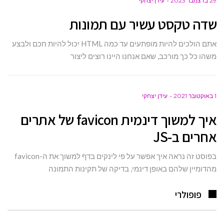
29 בדצמבר 2023
עידן יצחקי
שדה טקסט עשיר עם תמונות
אתם הולכים להיות מופתעים עד כמה HTML יכול להיות חכם ולבצע
משהו כל כך מורכב, שאם אנחנו היינו רוצים ליצור
1 באוקטובר 2021
עידן יצחקי
איך למשוך דינמית favicon של אתרים
אחרים ב-JS
בפוסט זה נראה איך אפשר על פי לינקים בדף למשוך את ה-favicon
מהדומיין שלהם באופן דינמי, בדיקה של תקינות התמונה
פופולרי