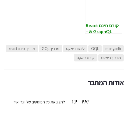
mutation. המשך.
קורס חינם React
& GraphQL –
שיעור רביעי –
graphQL
mongodb
GQL
לימוד ריאקט
מדריך GQL
מדריך חינם react
מגדירים schema.
מדריך ריאקט
קורס ריאקט
אודות המחבר
יאיר וינר
להציג את כל הפוסטים של וינר יאיר