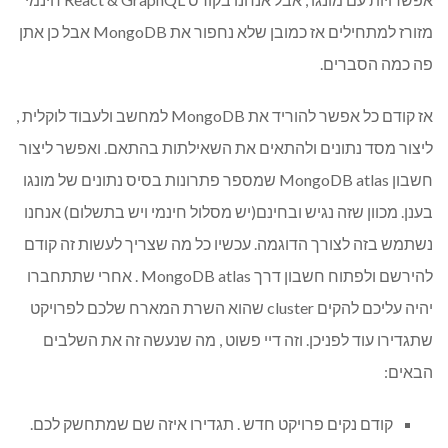
מזורז למתחילים אז כמובן שלא נחפור את MongoDB אבל כן אתן
פה כמה הסברים.
אז קודם כל אפשר להוריד את MongoDB למחשב ולעבוד לוקלית ,
ליצור מסד נתונים ולהתאים את השאילתות בהתאם. ואפשר ליצור
חשבון MongoDB atlas שמספר פתרונות בסיס נתונים של מונגו
בענן. מכוון שזה נגיש ובחינם(יש מסלול חינמי ויש בתשלום) אנחנו
נשתמש בזה לצורך הדוגמה. עכשיו כל מה שצריך לעשות זה קודם
להירשם ולפתוח חשבון דרך MongoDB atlas . אחרי שתתחברו
יהיה עליכם להקים cluster שהוא השרת המארח שלכם לפרויקט
שתגדירו עוד לפניכן. וזה דיי פשוט , מה שנעשה זה את השלבים
הבאים:
קודם נקים פרויקט חדש . תגדירו איזה שם שמתחשק לכם.