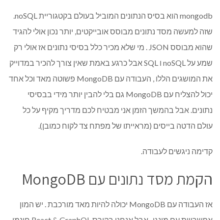
mongodb הוא בסיס הנתונים המוביל בעולם בקטגוריית noSQL.
שזה למעשה מסד נתונים מבוסס אובייקטים, יותר נכון אולי להגיד
שהוא מבוסס JSON . מי שלא מכיר כלל בסיסי נתונים אז אולי רק
שמע על noSQL ו SQL אבל כרגע באמת שאין צורך להכיר במדוייק
את המושגים הללו , העבודה עם MongoDB פשוטה מאד וכל אחד
יכול להצליח עם MongoDB גם בלי להבין יותר מידי בבסיסי
נתונים. אבל בהמשך הזמן אני מבטיח לכם מדריך מקיף על כל
עולם הדטה בייסים (מראייתו של מפתח צד לקוח כמובן).
קדימה ניגשים לעבודה.
הקמת מסד נתונים עם MongoDB
אז העבודה עם MongoDB יכולה להיות מאד מורכבת . יש המון
אפשרויות עם מונגו , אבל אנחנו בקורס React & GraphQL חינמי