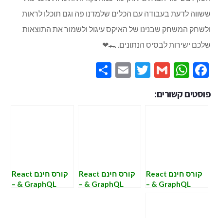
ששווה לדעת בעבודה עם הכלים שלמדנו פה וגם תוכלו לראות
ולשחק המשחק שבנינו של האיקס עיגול ולשמור את התוצאות
שלכם ישירות לבסיס הנתונים. 🐊❤
Share
Email
Twitter
WhatsApp
Gmail
Facebook
פוסטים קשורים:
קורס חינם React
קורס חינם React
קורס חינם React
& GraphQL –
& GraphQL –
& GraphQL –
שיעור חמישי –
שיעור תשיעי –
שיעור שישי –
graphQL
טיפים והנחיות
graphQL על
מגדירים schema.
להמשך הדרך
query and