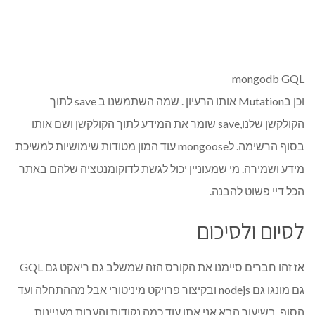
mongodb GQL
וכן בMutation אותו הרעיון . שמה השתמשנו ב save לתוך
הקולקשן שלנו,save שומר את המידע לתוך הקולקשן ושם אותו
בסוף הרשימה. לmongoose עוד המון מטודות שימושיות למשיכת
מידע ושמירה. מי שמעוניין יכול לגשת לדוקומנטציה שלהם באתר
הכל דיי פשוט להבנה.
לסיום ולסיכום
אז זהו חברים סיימנו את הקורס הזה שמשלב גם ריאקט גם GQL
גם מונגו גם nodejs ובקיצור פרויקט מיניטורי אבל מההתחלה ועד
הסוף. בשיעור הבא אני אתן עוד כמה נקודות והערות מעניינות