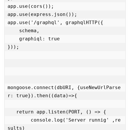
app.use(cors());

app.use(express.json());

app.use('/graphql', graphqlHTTP({

    schema,

    graphiql: true

}));

mongoose.connect(dbURI, {useNewUrlParse
r: true}).then((data)=>{

   return app.listen(PORT, () => {

        console.log('Server runnig' ,re
sults)
