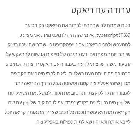
עבודה עם ריאקט
בטח שמתם לב שבחרתי לכתוב את הריאקט בקורס עם
typescript (TSX) . אז מי שזה היה לו מעט מוזר , אני מציע כן
להתעקש ולהכיר ריאקט עם טייפסקריפט כי יש דרישה שכזו בשוק
שיותר ויותר מפתחים ידעו כתיבה של טייפים אז שווה להתעקש על
זה. עוד משהו שרציתי להעיר בעבודה עם ריאקט זה צורת הכתיבה,
הכתיבה פה הייתה מעט רשלנית . לא חילקתי היטב את הקבצים
מכוון שזוהי אפליקציה קטנה ופשוטה אבל הדרך הבריאה יותר
לעבודה זה לחלק קצת יותר טוב את הקוד . למשל , את השאילתות
של gql היה נכון לשים בקובץ נפרד, אפילו בתיקיה של gql עם שם
הקריאה (מה היא עושה) וככה כל רכיב שצריך את אותה קריאה יוכל
לייבא אותה ולא יהיו שאילתות כפולות באפליקציה.