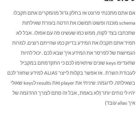
אם אתם מתכנתי פרונט אז בחלק גדול מהמקרים אתם תקבלו
schema מוכנה ופשוט תמשכו את הדטה בעזרת שאילתות
שתכתבו בצד לקוח, ממש כמו שעשינו פה עם אפולו . אבל לא
תמיד אתם תקבלו את המידע בדיוק כמו שהייתם רוצים. למרות
הגמישות של לפרסר את המידע איך שבא לכם . יכול להיות
שתעדיפו keys שונים שיתאימו לכם כי התקדמתם במקביל
לעבודת השרת . אז אפשר בקלות לייצר ALIAS למידע שחוזר לכם
בשאילתה. לדוגמה: שיניתי את player ואת results לkeys שאולי
יהיו לי נוחים יותר (לא באמת , אבל זה סתם לצורך ההדגמה של
איך alias עובד)