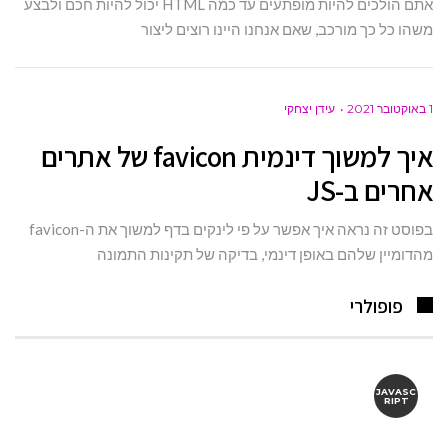
אתם הולכים להיות מופתעים עד כמה HTML יכול להיות חכם ולבצע
משהו כל כך מורכב, שאם אנחנו היינו רוצים ליצור
1 באוקטובר 2021
עידן יצחקי
איך למשוך דינמית favicon של אתרים
אחרים ב-JS
בפוסט זה נראה איך אפשר על פי לינקים בדף למשוך את ה-favicon
מהדומיין שלהם באופן דינמי, בדיקה של תקינות התמונה
פופולרי
JAVASC
RIPT