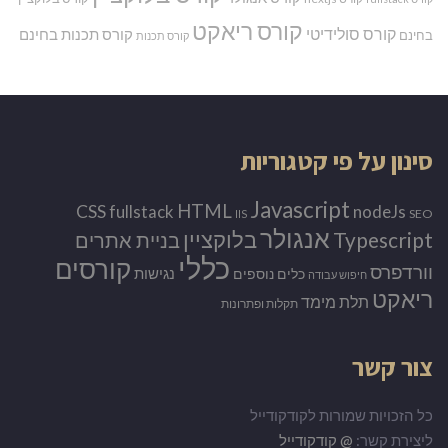
קורס ריאקט
קורס סולידיטי
קורס תכנות בחינם
בחינם
קורס תכנות
סינון על פי קטגוריות
Javascript
HTML
CSS
nodeJs
fullstack
SEO
IIS
אנגולר
Typescript
בלוקציין
בניית אתרים
כללי
קורסים
וורדפרס
נגישות
כלים נוספים
חיפוש עבודה
ריאקט
תלת מימד
תקלות ופתרונות
צור קשר
כל הזכויות שמורות לקודקודייל
ליצירת קשר:
@ קודקודייל