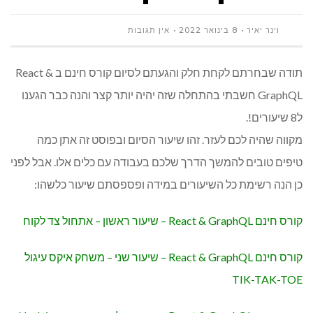
וינר יאיר
8 בינואר 2022
אין תגובות
תודה שבחרתם לקחת חלק והגעתם לסיום קורס חינם ב React &
GraphQL חשבתי בהתחלה שזה יהיה יותר קצר והנה כבר הגענו
ל8 שיעורים!.
מקווה שהיה לכם לעזר. זהו שיעור הסיום ובפוסט זה אתן כמה
טיפים טובים להמשך הדרך שלכם בעבודה עם כלים אלו. אבל לפני
כן הנה רשימת כל השיעורים במידה ופספסתם שיעור כלשהו:
קורס חינם React & GraphQL – שיעור ראשון – אתחול צד לקוח
קורס חינם React & GraphQL – שיעור שני – משחק איקס עיגול
TIK-TAK-TOE