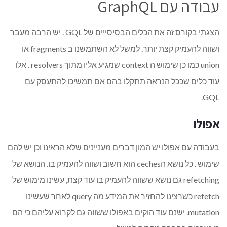
עבודה עם GraphQL
הצגתי בקורס זה את הכלים הבסיסייים של GQL . יש הרבה מעבר
ושווה להעמיק קצת יותר. למשל לא השתמשנו ב fragments או
union כמו כן שימוש ה context שמגיע אליו מתוך resolvers . אלו
עוד כלים שככל הנראה תתקלו בהם אם תמשיכו להתעסק עם
GQL.
אפולו
בעבודה עם אפולו יש המון דברים מעניינים שלא הראינו וכן יש להם
שימוש . כל נושא הceches הוא חשוב ושווה להעמיק בו. הנושא של
refetching גם נושא ששווה להעמיק בו עוד קצת, עשינו מימוש של
refetch כשרצינו להחזיר את המידע מה query לאחר שעשינו
mutation. ישנם עוד הוקים באפולו ששווה גם לקרוא עליהם כי הם