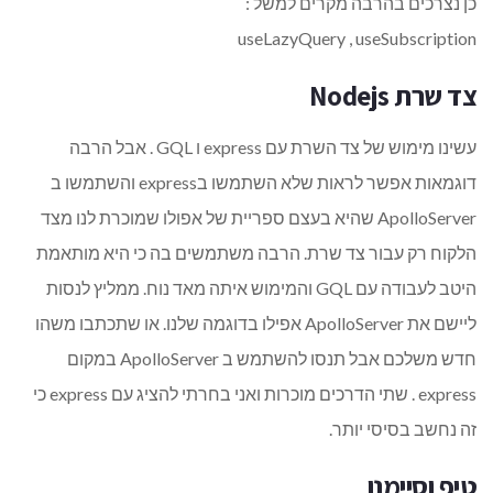
כן נצרכים בהרבה מקרים למשל :
useLazyQuery , useSubscription
צד שרת Nodejs
עשינו מימוש של צד השרת עם express ו GQL . אבל הרבה
דוגמאות אפשר לראות שלא השתמשו בexpress והשתמשו ב
ApolloServer שהיא בעצם ספריית של אפולו שמוכרת לנו מצד
הלקוח רק עבור צד שרת. הרבה משתמשים בה כי היא מותאמת
היטב לעבודה עם GQL והמימוש איתה מאד נוח. ממליץ לנסות
ליישם את ApolloServer אפילו בדוגמה שלנו. או שתכתבו משהו
חדש משלכם אבל תנסו להשתמש ב ApolloServer במקום
express . שתי הדרכים מוכרות ואני בחרתי להציג עם express כי
זה נחשב בסיסי יותר.
טיפ וסיימנו