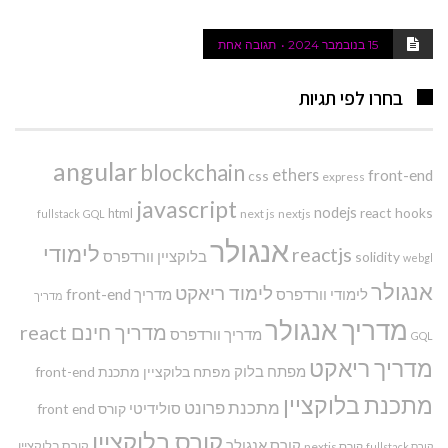
15 בנובמבר 2024
תגובה אחת
בחרו לפי תגיות
angular
blockchain
ethers
front-end
css
express
javascript
nodejs
react hooks
html
next js
nextjs
fullstack
GQL
אנגולר
לימודי
reactjs
בלוקציין
וורדפרס
solidity
webgl
אנגולר
לימוד ריאקט
לימודי וורדפרס
מדריך front-end
מדריך
מדריך אנגולר
מדריך חינם react
מדריך וורדפרס
GQL
מדריך ריאקט
מפתח בלוק
מפתח בלוקציין
מתכנת front-end
מתכנת בלוקציין
מתכנת פרונט
סולידיטי
קורס front end
קורס בלוקציין
קורס אנגולר
קורס בלוקציין
קורס nextjs
קורס fullstack