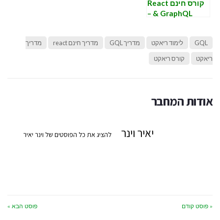
קורס חינם React
& GraphQL –
שיעור שביעי –
Apollo client
GQL
לימוד ריאקט
מדריך GQL
מדריך חינם react
מדריך
ריאקט
קורס ריאקט
אודות המחבר
יאיר וינר
להציג את כל הפוסטים של וינר יאיר
« פוסט קודם
פוסט הבא »