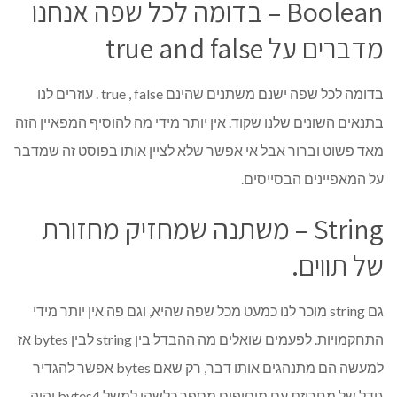
Boolean – בדומה לכל שפה אנחנו
מדברים על true and false
בדומה לכל שפה ישנם משתנים שהינם true , false . עוזרים לנו
בתנאים השונים שלנו שקוד. אין יותר מידי מה להוסיף המפאיין הזה
מאד פשוט וברור אבל אי אפשר שלא לציין אותו בפוסט זה שמדבר
על המאפיינים הבסייסים.
String – משתנה שמחזיק מחזורת
של תווים.
גם string מוכר לנו כמעט מכל שפה שהיא, וגם פה אין יותר מידי
התחקמויות. לפעמים שואלים מה ההבדל בין string לבין bytes אז
למעשה הם מתנהגים אותו דבר, רק שאם bytes אפשר להגדיר
גודל של מחרוזת עם מוסיפים מספר כלשהו למשל bytes4 יהיה