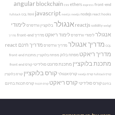
angular
blockchain
ethers
front-end
css
express
javascript
nodejs
react hooks
html
next js
nextjs
fullstack
GQL
אנגולר
לימודי
reactjs
בלוקציין
וורדפרס
solidity
webgl
אנגולר
לימוד ריאקט
לימודי וורדפרס
מדריך front-end
מדריך
מדריך אנגולר
מדריך חינם react
מדריך וורדפרס
GQL
מדריך ריאקט
מפתח בלוק
מפתח בלוקציין
מתכנת front-end
מתכנת בלוקציין
מתכנת פרונט
סולידיטי
קורס front end
קורס בלוקציין
קורס אנגולר
קורס בלוקציין
קורס nextjs
קורס fullstack
קורס ריאקט
קורס סולידיטי
קורס תכנות בחינם
בחינם
קורס תכנות