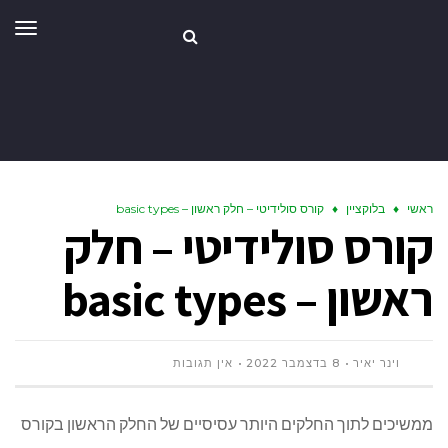
תפר
ראשי
♦
בלוקציין
♦
קורס סולידיטי – חלק ראשון – basic types
קורס סולידיטי – חלק
ראשון – basic types
וינר יאיר
8 בדצמבר 2022
אין תגובות
ממשיכים לתוך החלקים היותר עסיסיים של החלק הראשון בקורס