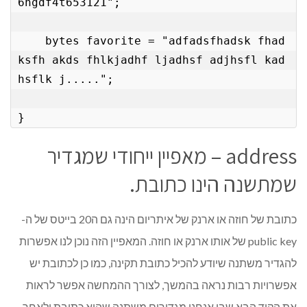
6hgdf4t653121";

    bytes favorite = "adfadsfhadsk fhad
ksfh akds fhlkjadhf ljadhsf adjhsfl kad
hsflk j.....";

}
address – מאפיין ייחודי שמגדיר
שמתשנה הינו כתובת.
כתובת של חוזה או ארנק של איתריום הינה גם ה20 בייטס של ה-
public key של אותו ארנק או חוזה. המאפיין הזה נוכן לנו אפשרות
להגדיר משתנה שיודע להכיל כתובת תקינה, כמו כן לכתובת יש
אפשרויות רבות נראה בהמשך, לצורך ההמחשה אפשר לראות
את הקוד הבא שבו אנחנו מגדירים משתנה שהוא כתובת ולאחר