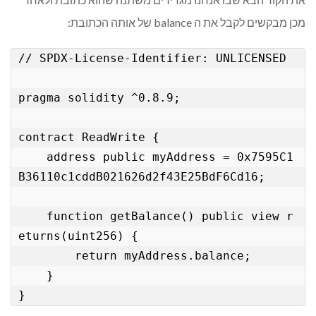
מכן מבקשים לקבל את ה balance של אותה הכתובת:
// SPDX-License-Identifier: UNLICENSED

pragma solidity ^0.8.9;

contract ReadWrite { 

    address public myAddress = 0x7595C1
B36110c1cddB021626d2f43E25BdF6Cd16;

    function getBalance() public view r
eturns(uint256) {

        return myAddress.balance;

    }

}