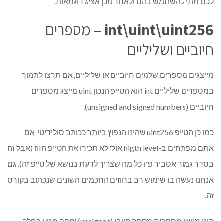
לכם מתי להשתמש בהם ולאחר מכן אציג דוגמאות.
int\uint\uint256
– מספרים
חיוביים ושליליים
מייצגים מספרים שלמים חיוביים או שליליים, אם תרצו לתמוך
במספרים שליליים int הוא הטייפ הנכון uint מייצג מספרים
חיוביים (unsigned and signed numbers).
כמו כן הטייפ uint256 שהינו הנפוץ ביותר ככותב סולידיטי, אם
אתם מפתחים ב-higth level אולי לא תכירו את הטייפ הזה (אבל זה
בסדר גמור אסביר פה כל מה שצריך לדעת בנושא של טייפ זה). גם
אנחנו נעשה בו שימוש רב בחוזים החכמים השונים שנכתוב בקורס
זה.
הינו מייצג מספרים מספר חיובי (unsigned) ומפה מגיע החלק