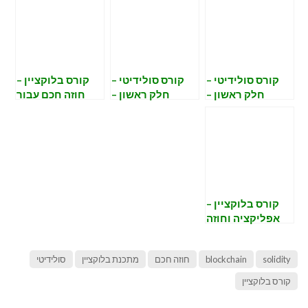
קורס סולידיטי –
קורס סולידיטי –
קורס בלוקציין –
חלק ראשון –
חלק ראשון –
חוזה חכם עבור
NFT
DEPLOY remix
remix
קורס בלוקציין –
אפליקציה וחוזה
חכם DAPP
solidity
blockchain
חוזה חכם
מתכנת בלוקציין
סולידיטי
קורס בלוקציין