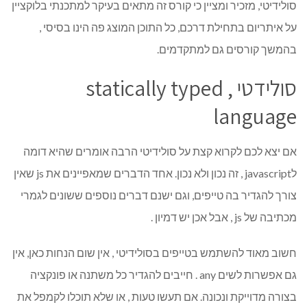
סולידיטי, מזכיר ומציין כי קורס זה מתאים בעיקר למתכנתי בלוקציין
על איתריום בתחילת דרכם, כל התוכן המוצג פה הינו בסיסי ,
בהמשך קורסים גם למתקדמים.
סולידטי , statically typed
language
אם יצא לכם לקרוא קצת על סולידיטי הרבה אומרים שהיא דומה
לjavascript , זה נכון ולא נכון. אחד הדברים שמאפיינים את js שאין
צורך להגדיר בה טייפים, וגם ישנם דברים נוספים ששונים לגמרי
מכתיבה של js , אבל אכן יש דמיון .
חשוב מאוד להשתמש בטייפים בסולידיטי , אין שום הנחות כאן, אין
גם אפשרות לשים any . חייבים להגדיר כל משתנה או פונקציה
בצורה מדוייקת ונכונה. אם תעשו טעות , או שלא תוכלו לקמפל את