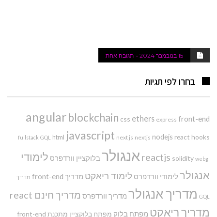
15 בנובמבר 2024
תגובה אחת
בחרו לפי תגיות
angular
blockchain
ethers
front-end
css
express
javascript
nodejs
react hooks
html
next js
nextjs
fullstack
GQL
אנגולר
לימודי
reactjs
בלוקציין
וורדפרס
solidity
webgl
אנגולר
לימוד ריאקט
לימודי וורדפרס
מדריך front-end
מדריך
מדריך אנגולר
מדריך חינם react
מדריך וורדפרס
GQL
מדריך ריאקט
מפתח בלוק
מפתח בלוקציין
מתכנת front-end