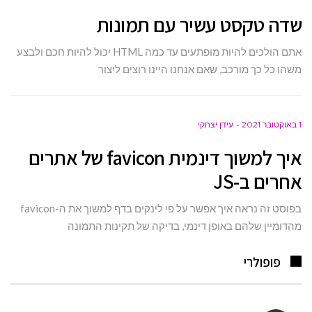
שדה טקסט עשיר עם תמונות
אתם הולכים להיות מופתעים עד כמה HTML יכול להיות חכם ולבצע
משהו כל כך מורכב, שאם אנחנו היינו רוצים ליצור
1 באוקטובר 2021
עידן יצחקי
איך למשוך דינמית favicon של אתרים
אחרים ב-JS
בפוסט זה נראה איך אפשר על פי לינקים בדף למשוך את ה-favicon
מהדומיין שלהם באופן דינמי, בדיקה של תקינות התמונה
פופולרי