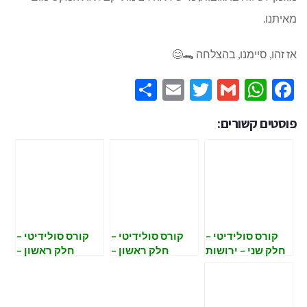
מאיתנו.
אז זהו, סיימנו, בהצלחה 🐊😊
Share
Email
Twitter
WhatsApp
Gmail
Facebook
פוסטים קשורים:
קורס סולידיטי –
קורס סולידיטי –
קורס סולידיטי –
חלק שני – ירושות
חלק ראשון –
חלק ראשון –
ו override
memory,
constant,
immutable
calldata and
storage