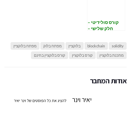
קורס סולידיטי –
חלק שלישי –
תקשורת עם
החוזה
solidity
blockchain
בלוקציין
מפתח בלוק
מפתח בלוקציין
מתכנת בלוקציין
קורס בלוקציין
קורס בלוקציין בחינם
אודות המחבר
יאיר וינר
להציג את כל הפוסטים של וינר יאיר