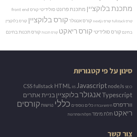
מתכנת בלוקציין
מתכנת פרונט
סולידיטי
קורס front end
קורס בלוקציין
קורס אנגולר
קורס בלוקציין
קורס nextjs
קורס fullstack
קורס ריאקט
קורס סולידיטי
קורס תכנות בחינם
בחינם
קורס תכנות
סינון על פי קטגוריות
Javascript
HTML
CSS
nodeJs
fullstack
SEO
IIS
אנגולר
Typescript
בלוקציין
בניית אתרים
כללי
קורסים
וורדפרס
נגישות
כלים נוספים
חיפוש עבודה
ריאקט
תלת מימד
תקלות ופתרונות
צור קשר