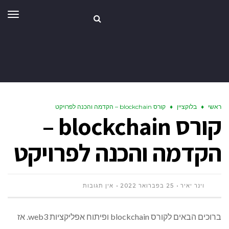
תפר
ראשי
♦
בלוקציין
♦
קורס blockchain – הקדמה והכנה לפרויקט
קורס blockchain –
הקדמה והכנה לפרויקט
וינר יאיר
25 בפברואר 2022
אין תגובות
ברוכים הבאים לקורס blockchain ופיתוח אפליקציות web3. אז