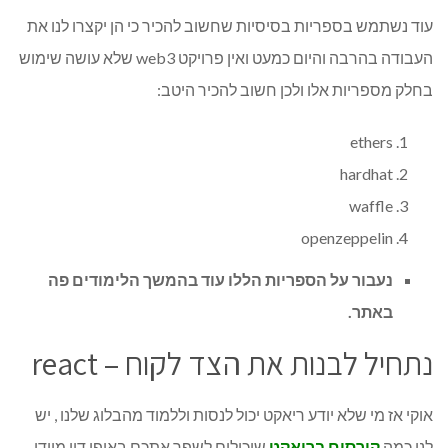
עוד נשתמש בספריות בסיסיות שחשוב להכיר כי הן יקצרו לנו את
העבודה בהרבה והיום כמעט ואין פרויקט web3 שלא עושה שימוש
בחלק מספריות אלו ולכן חשוב להכיר היטב:
ethers
hardhat
waffle
openzeppelin
נעבור על הספריות הללו עוד בהמשך הלימודים פה
באתר.
נתחיל לבנות את הצד לקוח – react
אוקי אז מי שלא יודע ריאקט יכול לנסות וללמוד מהבלוג שלנו , יש
לנו כמה
קורסים בריאקט
שיכולים לשפר אתכם באופן דיי מיידי.