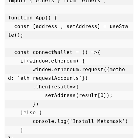
import { ethers } from 'ethers';

function App() {

  const [address , setAddress] = useSta
te();

  const connectWallet = () =>{

    if(window.ethereum) {

        window.ethereum.request({metho
d: 'eth_requestAccounts'})

        .then(result=>{

            setAddress(result[0]);

        })

    }else {

        console.log('Install Metamask')

    }
