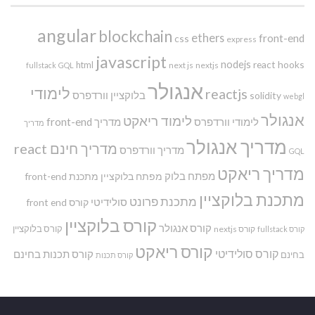
angular
blockchain
ethers
front-end
css
express
javascript
nodejs
react hooks
html
next js
nextjs
fullstack
GQL
אנגולר
לימודי
reactjs
בלוקציין
וורדפרס
solidity
webgl
אנגולר
לימוד ריאקט
לימודי וורדפרס
מדריך front-end
מדריך
מדריך אנגולר
מדריך חינם react
מדריך וורדפרס
GQL
מדריך ריאקט
מפתח בלוק
מפתח בלוקציין
מתכנת front-end
מתכנת בלוקציין
מתכנת פרונט
סולידיטי
קורס front end
קורס בלוקציין
קורס אנגולר
קורס בלוקציין
קורס nextjs
קורס fullstack
קורס ריאקט
קורס סולידיטי
קורס תכנות בחינם
בחינם
קורס תכנות