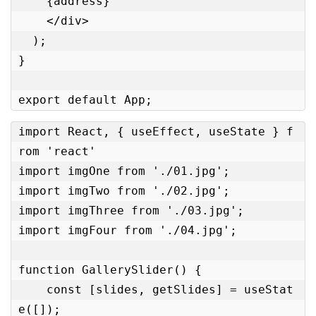
    {address}

    </div>

  );

}

import React, { useEffect, useState } f
rom 'react'

import imgOne from './01.jpg';

import imgTwo from './02.jpg';

import imgThree from './03.jpg';

import imgFour from './04.jpg';

function GallerySlider() {

    const [slides, getSlides] = useStat
e([]);
