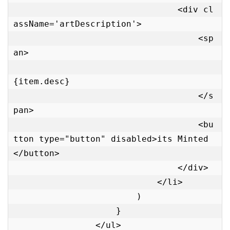
                                <div cl
assName='artDescription'>

                                    <sp
an>

{item.desc}

                                    </s
pan>

                                    <bu
tton type="button" disabled>its Minted
</button>

                                </div>

                            </li>

                        )

                    }

                </ul>
