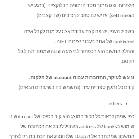
היצירות יוצגו מתוך מסד הנתונים הבלוקצייני. (כרגע יש
settimeout). אז יש לנו סהכ 2 רכיבים (שני קצבים)
בשביל העניין יש פה קצת עבודת CSS על מנת לקבל איזה
look&feel של אתר בעבור יצירות NFT .
והחלק החשוב הוא הכפתור לביצוע ה mint שממנו יתחיל כל
הקסם.
וניגש לעיקר, התחברות עם ה account של הלקוח.
קודם כל נתקין ספריית עזר: (נתשמש בה בשיעורים הבאים)
ethers
כפי שניתן לראות כל הקוד המוצג הוא קוד בסיסי של react. עשינו
שימוש בhooks של address בשביל לקבל את הכתובת של
החשבון שמתחבר אל ה Dapp שלנו ונציג את הכתובת רק לצורך