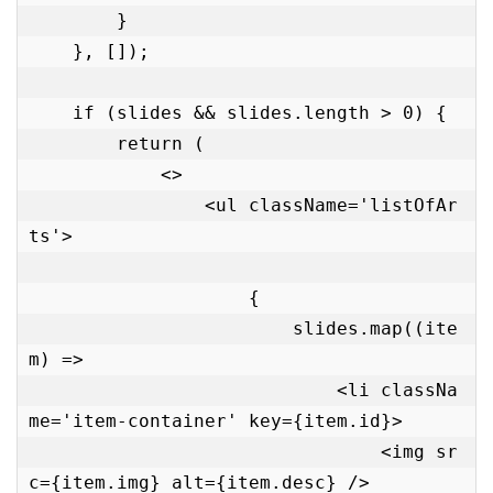
        }

    }, []);

    if (slides && slides.length > 0) {

        return (

            <>

                <ul className='listOfAr
ts'>

                    {

                        slides.map((ite
m) =>

                            <li classNa
me='item-container' key={item.id}>

                                <img sr
c={item.img} alt={item.desc} />
