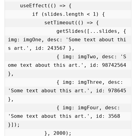
    useEffect(() => {

        if (slides.length < 1) {

            setTimeout(() => {

                getSlides([...slides, { 
img: imgOne, desc: 'Some text about thi
s art.', id: 243567 },

                { img: imgTwo, desc: 'S
ome text about this art.', id: 98742564 
},

                { img: imgThree, desc: 
'Some text about this art.', id: 978645 
},

                { img: imgFour, desc: 
'Some text about this art.', id: 3568 
}]);

            }, 2000);
