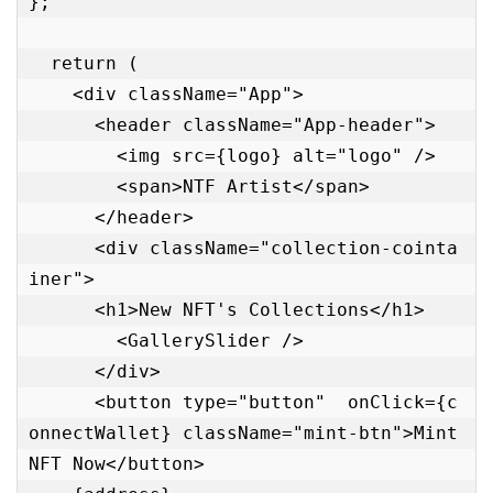
};

  return (

    <div className="App">

      <header className="App-header">

        <img src={logo} alt="logo" />

        <span>NTF Artist</span>

      </header>

      <div className="collection-cointa
iner">

      <h1>New NFT's Collections</h1>

        <GallerySlider />

      </div>

      <button type="button"  onClick={c
onnectWallet} className="mint-btn">Mint 
NFT Now</button>
