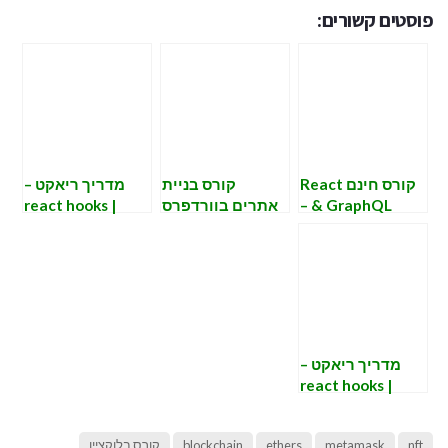
פוסטים קשורים:
קורס חינם React
קורס בניית
מדריך ריאקט –
& GraphQL –
אתרים בוורדפרס
react hooks |
שיעור שני –
– הקדמה
useContext
משחק איקס עיגול
TIK-TAK-TOE
מדריך ריאקט –
react hooks |
useMemo &
useCallback
nft
metamask
ethers
blockchain
קורס בלוקציין