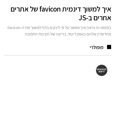
איך למשוך דינמית favicon של אתרים
אחרים ב-JS
בפוסט זה נראה איך אפשר על פי לינקים בדף למשוך את ה-favicon
מהדומיין שלהם באופן דינמי, בדיקה של תקינות התמונה
פופולרי
JAVASC
RIPT