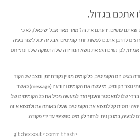
ו אתכם בגדול.
שאתם עושים. ידעתם את זה? מוזר מאד אבל יש כאלו, לא כי
צים לדרבן אתכם לעשות יותר קומיטים, אבל זה יכול ליצור בעיה
אמיתי, לכן נשים רגע את נושא המדידה של התפוקה שלנו ונתייחס
דה בגיט הם הקומיטים, כל קומיט מציין נקודת זמן ומצב של הקוד
בנקודה זו, כל קומיט מספק את המידע: מתי נוצר הקומיט, מי עשה את הקומיט והודעה (message) כאשר
ם בצוות וכל אחד עושה merge מהברנץ שלו למאסטר והענף הזה למעשה מכיל את כל הקומיטים של
 יהיה יחסית קל למצוא את הקומיטים שעלו באותה עת ולמצוא איזה
ם לבעיה, כמו כן ניתן לחזור לקומיט ספציפי עד ידי פקודה:
git checkout <commit hash>