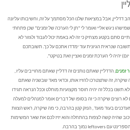
ין
והב דדליין, אבל במציאות שלנו הכל מסתמך על זה, וחשיבותו עליונה
מישהו ניגש אליי ואומר לי "תן לי הערכה של זמנים" שכן פתחתי
שנה לשנתיים סתם בקטע מצחיק כי זה לא באמת יכול לעבוד ולגזור לא
 תשובה שנראית הגיונית עוד ימדדו אתכם על כך. תשובתכם
ר זמנים
, הדדליין שאתם נותנים זה דדליין שאתם מחוייבים עליו ,
ה שיקרה, זה שתצטרכו להזיז אותו, וכדאי מאד שבשניה שאתם
 לא תשנו בכלל זה יהיה חוסר מקצועיות מוחלט וככל הנראה תגידו
עם leftovers מה שאתם לא רוצים שיקרה כי זה בסופו של דברים אומר למנהלים למעלה
un אבל אם אתם מעדכנים בעוד מועד , הנזק קטן בהרבה, כי מה שיקרה, ראש הצוות
יכוב שהיה קשה לצפות בהתחלה והוא יזיז לכם את שאר המשימות
left נמוך בהרבה.