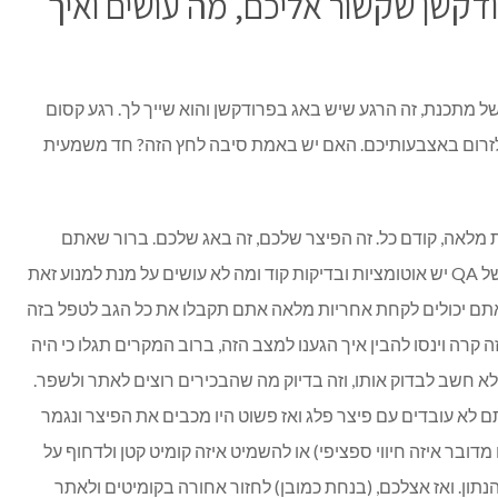
דקשן שקשור אליכם, מה עושים ואיך
ל מתכנת, זה הרגע שיש באג בפרודקשן והוא שייך לך. רגע קסום
לזרום באצבעותיכם. האם יש באמת סיבה לחץ הזה? חד משמעית
 מלאה, קודם כל. זה הפיצר שלכם, זה באג שלכם. ברור שאתם
יכולים להאשים אחרים, הרי יש בדיקות של QA יש אוטומציות ובדיקות קוד ומה לא עושים על מנת למנוע זאת
אתם יכולים לקחת אחריות מלאה אתם תקבלו את כל הגב לטפל בזה
רה וינסו להבין איך הגענו למצב הזה, ברוב המקרים תגלו כי היה
א חשב לבדוק אותו, וזה בדיוק מה שהבכירים רוצים לאתר ולשפר.
ם לא עובדים עם פיצר פלג ואז פשוט היו מכבים את הפיצר ונגמר
דובר איזה חיווי ספציפי) או להשמיט איזה קומיט קטן ולדחוף על
נתון. ואז אצלכם, (בנחת כמובן) לחזור אחורה בקומיטים ולאתר