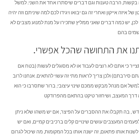
בה בקשות, הרבה טענות וגם דברים שיסתרו אחד את השני. למשל
של איזה אייקון ואחרי זה גם יבואו ויגידו לכם למה שיניתם וזה יהיה
ן, יש כמה דברים שאני ממליץ שתכירו על מנת למנוע מצבים לא
שמים בהם
נו את התחושה שהכל אפשרי.
צייר כי אתם לא רוצים לעבוד או לא מסוגלים לעשות (בטח אם
 סירבתם) ולכן צריך לראות מתי זה עשוי להתאים. אנחנו לרוב
משל אם מנהל מבקש ממכם שינוי עיצובי, ברור שתסרבו כי הוא
זה דרך המעצב, ושיחזור טיקט בהתאם מהפרודקט
 , בה תקבלו את ההסברים על הפיצר, אם יש משהו שלא ניתן
לפעמים המעצבים עושים שינויים קלים ברכיבים קמיים, ואם יש
נות אותו פתאום, זה ישנה אותו בכל המקומות, מה שיכול לגרום