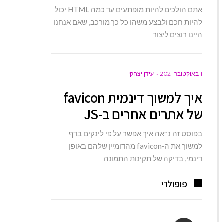
אתם הולכים להיות מופתעים עד כמה HTML יכול
להיות חכם ולבצע משהו כל כך מורכב, שאם אנחנו
היינו רוצים ליצור
1 באוקטובר 2021
עידן יצחקי
איך למשוך דינמית favicon
של אתרים אחרים ב-JS
בפוסט זה נראה איך אפשר על פי לינקים בדף
למשוך את ה-favicon מהדומיין שלהם באופן
דינמי, בדיקה של תקינות התמונה
פופולרי