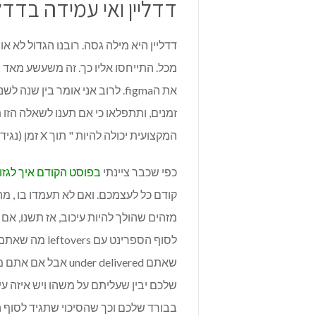
דדליין ואי עמידה בדדלי
דדליין היא מילה גסה. רובנו הגדול לא א
מכל. התייחסו אליו כך. זה משעשע מאד ש
את הfigma. לרוב אני אומר בין 
זמנים, ותתפלאו כי אם תענו לשאלה הזו
המקצועית יכולה להיות " תוך X זמן (נגיד יום) יהיה לי הערכת זמנים ואציין זאת בטיקט".
כפי שכבר ציינתי
בפוסט הקודם איך לגזו
קודם כל לעצמכם. ואם לא תעמדו בו , מ
מזהים שהולך להיות עיכוב, אז תשנו, אם
לסוף הספרינט 
שאתם der delivered
שלכם יבין שעליתם על משהו ויש איזה ע
בבורד שלכם וכך שהסיכוי שתגיד לסוף הספרינט עם overs