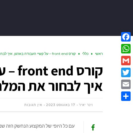
Facebook
ראשי
♦
כללי
♦
קורס front end – על קשיי העבודה בארגון, איך לבחור את המלחמות שלך
WhatsApp
קורס 
Gmail
איך לבחור את המל
Twitter
Email
וינר יאיר
17 באוגוסט 2023
אין תגובות
Share
עם כל היופי של המקצוע הנחשק הזה שנקר