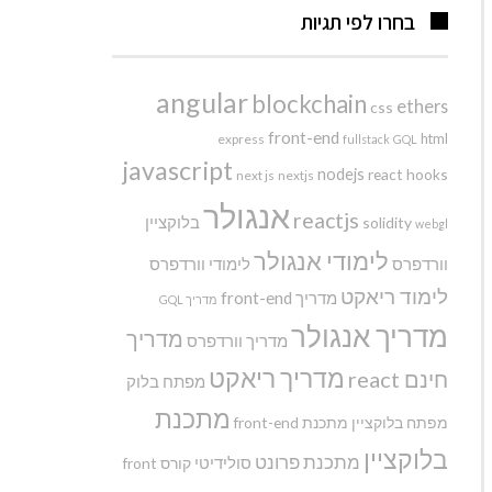
בחרו לפי תגיות
angular
blockchain
ethers
css
front-end
html
express
fullstack
GQL
javascript
nodejs
react hooks
next js
nextjs
אנגולר
reactjs
בלוקציין
solidity
webgl
לימודי אנגולר
וורדפרס
לימודי וורדפרס
לימוד ריאקט
מדריך front-end
מדריך GQL
מדריך אנגולר
מדריך
מדריך וורדפרס
מדריך ריאקט
חינם react
מפתח בלוק
מתכנת
מפתח בלוקציין
מתכנת front-end
בלוקציין
מתכנת פרונט
סולידיטי
קורס front