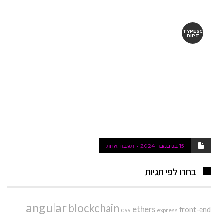
TYPESC
RIPT
15 בנובמבר 2024
תגובה אחת
בחרו לפי תגיות
angular
blockchain
ethers
front-end
css
express