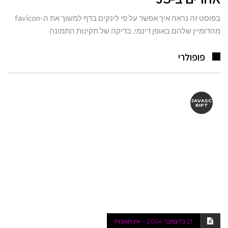
בפוסט זה נראה איך אפשר על פי לינקים בדף למשוך את ה-favicon
מהדומיין שלהם באופן דינמי, בדיקה של תקינות התמונה
פופולרי
JAVASC
RIPT
21 בדצמבר 2024
אין תגובות