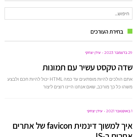
חיפוש
עבור:
בחירת העורכים
29 בדצמבר 2023
עידן יצחקי
שדה טקסט עשיר עם תמונות
אתם הולכים להיות מופתעים עד כמה HTML יכול להיות חכם ולבצע
משהו כל כך מורכב, שאם אנחנו היינו רוצים ליצור
1 באוקטובר 2021
עידן יצחקי
איך למשוך דינמית favicon של אתרים
אחרים ב-JS