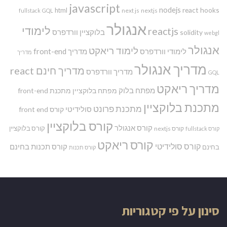
javascript
nodejs
react hooks
html
next js
nextjs
fullstack
GQL
אנגולר
לימודי
reactjs
בלוקציין
וורדפרס
solidity
webgl
אנגולר
לימוד ריאקט
לימודי וורדפרס
מדריך front-end
מדריך
מדריך אנגולר
מדריך חינם react
מדריך וורדפרס
GQL
מדריך ריאקט
מפתח בלוק
מפתח בלוקציין
מתכנת front-end
מתכנת בלוקציין
מתכנת פרונט
סולידיטי
קורס front end
קורס בלוקציין
קורס אנגולר
קורס בלוקציין
קורס nextjs
קורס fullstack
קורס ריאקט
קורס סולידיטי
קורס תכנות בחינם
בחינם
קורס תכנות
סינון על פי קטגוריות