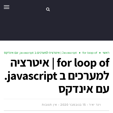
תפר
ראשי
♦
for loop of | איטרציה למערכים ב javascript. עם אינדקס
♦
Javascript
for loop of | איטרציה
למערכים ב javascript.
עם אינדקס
וינר יאיר
15 בנובמבר 2020
אין תגובות