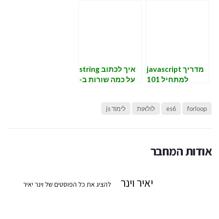
מדריך javascript
איך לכתוב string
למתחיל 101
על כמה שורות ב-
(שיטת כתיבה)
javascript
מותאם ל-IE11
forloop
es6
לולאות
לימוד js
אודות המחבר
יאיר וינר
להציג את כל הפוסטים של וינר יאיר