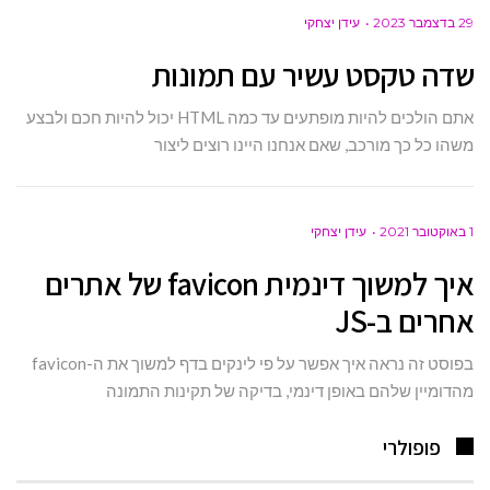
29 בדצמבר 2023
עידן יצחקי
שדה טקסט עשיר עם תמונות
אתם הולכים להיות מופתעים עד כמה HTML יכול להיות חכם ולבצע
משהו כל כך מורכב, שאם אנחנו היינו רוצים ליצור
1 באוקטובר 2021
עידן יצחקי
איך למשוך דינמית favicon של אתרים
אחרים ב-JS
בפוסט זה נראה איך אפשר על פי לינקים בדף למשוך את ה-favicon
מהדומיין שלהם באופן דינמי, בדיקה של תקינות התמונה
פופולרי