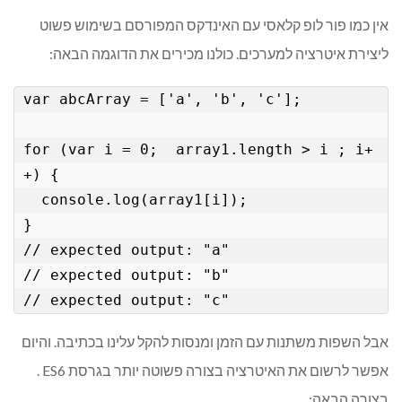
אין כמו פור לופ קלאסי עם האינדקס המפורסם בשימוש פשוט
ליצירת איטרציה למערכים. כולנו מכירים את הדוגמה הבאה:
var abcArray = ['a', 'b', 'c'];

for (var i = 0;  array1.length > i ; i+
+) {

  console.log(array1[i]);

}

// expected output: "a"

// expected output: "b"

אבל השפות משתנות עם הזמן ומנסות להקל עלינו בכתיבה. והיום
אפשר לרשום את האיטרציה בצורה פשוטה יותר בגרסת ES6 .
בצורה הבאה: