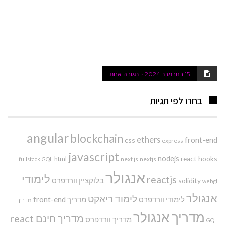
15 בנובמבר 2024
תגובה אחת
בחרו לפי תגיות
angular
blockchain
ethers
front-end
css
express
javascript
nodejs
react hooks
html
next js
nextjs
fullstack
GQL
אנגולר
לימודי
reactjs
בלוקציין
וורדפרס
solidity
webgl
אנגולר
לימוד ריאקט
לימודי וורדפרס
מדריך front-end
מדריך
מדריך אנגולר
מדריך חינם react
מדריך וורדפרס
GQL