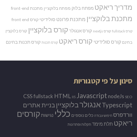
מדריך ריאקט
מפתח בלוק
מפתח בלוקציין
מתכנת front-end
מתכנת בלוקציין
מתכנת פרונט
סולידיטי
קורס front end
קורס בלוקציין
קורס אנגולר
קורס בלוקציין
קורס nextjs
קורס fullstack
קורס ריאקט
קורס סולידיטי
קורס תכנות בחינם
בחינם
קורס תכנות
סינון על פי קטגוריות
Javascript
HTML
CSS
nodeJs
fullstack
SEO
IIS
אנגולר
Typescript
בלוקציין
בניית אתרים
כללי
קורסים
וורדפרס
נגישות
כלים נוספים
חיפוש עבודה
ריאקט
תלת מימד
תקלות ופתרונות