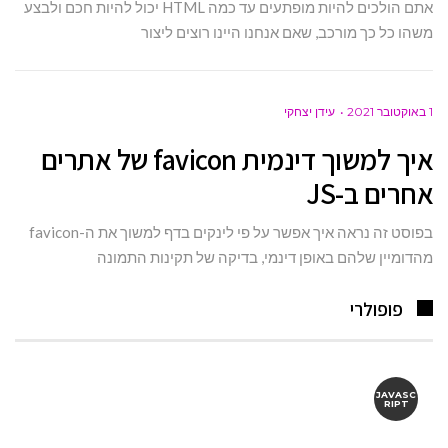
אתם הולכים להיות מופתעים עד כמה HTML יכול להיות חכם ולבצע
משהו כל כך מורכב, שאם אנחנו היינו רוצים ליצור
1 באוקטובר 2021
עידן יצחקי
איך למשוך דינמית favicon של אתרים
אחרים ב-JS
בפוסט זה נראה איך אפשר על פי לינקים בדף למשוך את ה-favicon
מהדומיין שלהם באופן דינמי, בדיקה של תקינות התמונה
פופולרי
JAVASC
RIPT