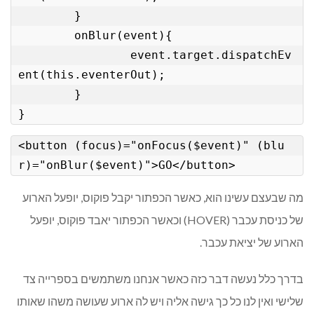
	}

	onBlur(event){

		event.target.dispatchEv
ent(this.eventerOut);

	}  

}
<button (focus)="onFocus($event)" (blu
r)="onBlur($event)">GO</button>
מה שבעצם עשינו הוא, כאשר הכפתור יקבל פוקוס, יופעל הארוע
של כניסת עכבר (HOVER) וכאשר הכפתור יאבד פוקוס, יופעל
הארוע של יציאת עכבר.
בדרך כלל נעשה דבר כזה כאשר אנחנו משתמשים בספרייה צד
שלישי ואין לנו כל כך גישה אליה ויש לה ארוע שעושה משהו שאותו