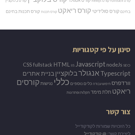
קורס אנגולר
קורס בלוקציין
קורס nextjs
קורס fullstack
קורס ריאקט
קורס סולידיטי
קורס תכנות בחינם
בחינם
קורס תכנות
סינון על פי קטגוריות
Javascript
HTML
CSS
nodeJs
fullstack
SEO
IIS
אנגולר
Typescript
בלוקציין
בניית אתרים
כללי
קורסים
וורדפרס
נגישות
כלים נוספים
חיפוש עבודה
ריאקט
תלת מימד
תקלות ופתרונות
צור קשר
כל הזכויות שמורות לקודקודייל
ליצירת קשר:
@ קודקודייל