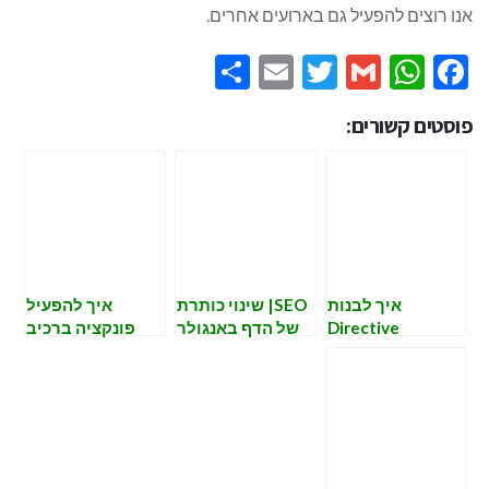
אנו רוצים להפעיל גם בארועים אחרים.
Share
Email
Twitter
WhatsApp
Gmail
Facebook
פוסטים קשורים:
איך לבנות
SEO| שינוי כותרת
איך להפעיל
Directive
של הדף באנגולר
פונקציה ברכיב
באנגולר
כשמתבצע ניווט
באנגולר