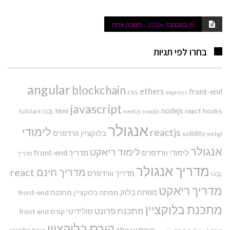
15 בנובמבר 2024
תגובה אחת
בחרו לפי תגיות
angular
blockchain
ethers
front-end
css
express
javascript
nodejs
react hooks
html
next js
nextjs
fullstack
GQL
אנגולר
לימודי
reactjs
בלוקציין
וורדפרס
solidity
webgl
אנגולר
לימוד ריאקט
לימודי וורדפרס
מדריך front-end
מדריך
מדריך אנגולר
מדריך חינם react
מדריך וורדפרס
GQL
מדריך ריאקט
מפתח בלוק
מפתח בלוקציין
מתכנת front-end
מתכנת בלוקציין
מתכנת פרונט
סולידיטי
קורס front end
קורס בלוקציין