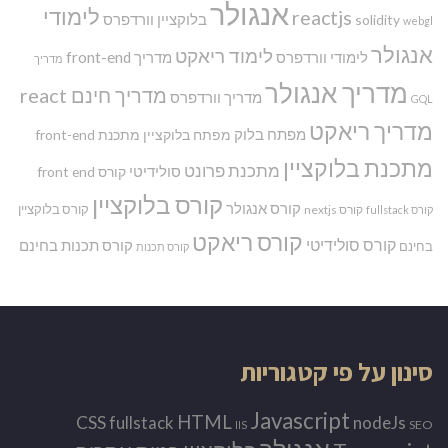
אנגולר
לימודי
reactjs
בלוקציין
וורדפרס
solidity
webgl
אנגולר
לימוד ריאקט
לימודי וורדפרס
מדריך front-end
מדריך
מדריך אנגולר
מדריך חינם react
מדריך וורדפרס
GQL
מדריך ריאקט
מפתח בלוק
מפתח בלוקציין
מתכנת front-end
מתכנת בלוקציין
מתכנת פרונט
סולידיטי
קורס front end
קורס בלוקציין
קורס אנגולר
קורס בלוקציין
קורס nextjs
קורס fullstack
קורס ריאקט
קורס סולידיטי
קורס תכנות בחינם
בחינם
קורס תכנות
סינון על פי קטגוריות
Javascript
HTML
CSS
nodeJs
fullstack
SEO
IIS