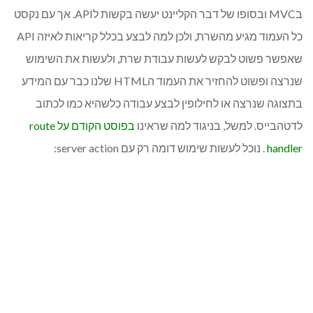
בMVC ובסופו של דבר הקליינט יעשה בקשות לAPI. אך עם נקסט
כל העמוד מגיע מהשרת, ולכן למה לבצע בכלל קריאות לאיזה API
שאפשר פשוט לבקש לעשות עבודת שרת, ולעשות את השימוש
שנרצה ופשוט להחזיר את העמוד הHTML שלנו כבר עם המידע
בתצוגה שנרצה או לחילופין לבצע עבודה כלשהיא כמו לכתוב
לדטהבייס. למשל, בניגוד למה שראינו
בפוסט הקודם על route
handler
. נוכל לעשות שימוש דומה רק עם server action: