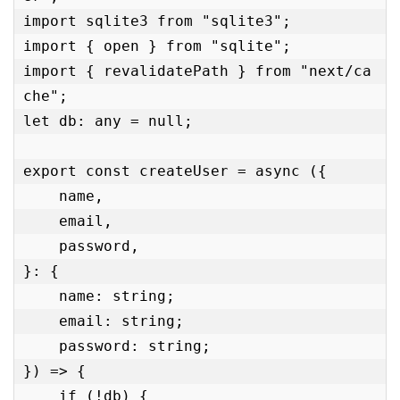
import sqlite3 from "sqlite3";

import { open } from "sqlite";

import { revalidatePath } from "next/ca
che";

let db: any = null;

export const createUser = async ({

    name,

    email,

    password,

}: {

    name: string;

    email: string;

    password: string;

}) => {

    if (!db) {
