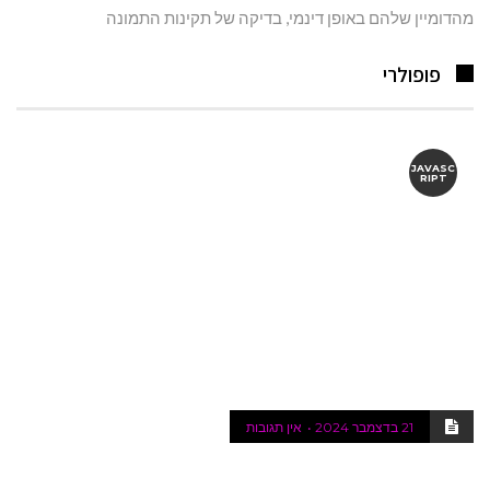
מהדומיין שלהם באופן דינמי, בדיקה של תקינות התמונה
פופולרי
JAVASC
RIPT
21 בדצמבר 2024
אין תגובות