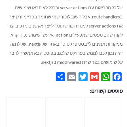
של כל הקריאות עם server actions ובכלל לא תראו שימושים
בroute handlers. אבל חשוב לזכור שמי שתומך בפריימוורק יצר
את server actions למטרה כזו שתוכלו לייצר אקשנים מרכיבי צד
לקוח שהם טפסים שמפעילים action , אז עשו שימוש נכון, וקראו
ממקורות אמינים ל"בסט פרקטיס" באתר של nextjs. ושקלו מה
יהיה נכון לכם לממש בפרויקט שלכם. בפוסט הבא אמשיך לדבר
על שימושים בצד שרת וmiddlwares בnextjs.
Share
Email
Twitter
WhatsApp
Gmail
Facebook
פוסטים קשורים: