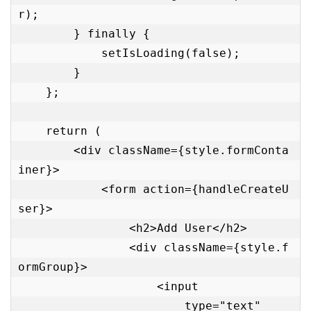
r);

        } finally {

            setIsLoading(false);

        }

    };

    return (

        <div className={style.formConta
iner}>

            <form action={handleCreateU
ser}>

                <h2>Add User</h2>

                <div className={style.f
ormGroup}>

                    <input

                        type="text"
