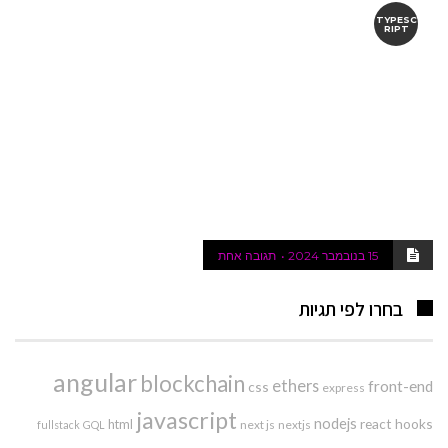
TYPESC
RIPT
15 בנובמבר 2024
תגובה אחת
בחרו לפי תגיות
angular
blockchain
ethers
front-end
css
express
javascript
nodejs
react hooks
html
next js
nextjs
fullstack
GQL