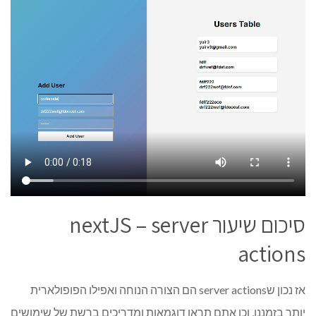
סיכום שיעור nextJS – server
actions
אז נכון שserver actions הם הצורה הנוחה ואפילו הפופולארית
יותר בזמננו, וכן אתם תראו דוגמאות ומדריכים ברשת של שימושים