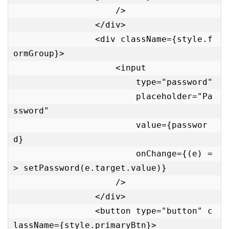
                    />

                </div>

                <div className={style.f
ormGroup}>

                    <input

                        type="password"

                        placeholder="Pa
ssword"

                        value={passwor
d}

                        onChange={(e) =
> setPassword(e.target.value)}

                    />

                </div>

                <button type="button" c
lassName={style.primaryBtn}>
