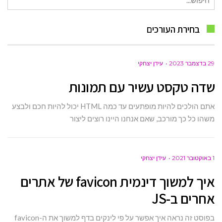
עבור:
בחירת העורכים
29 בדצמבר 2023
עידן יצחקי
שדה טקסט עשיר עם תמונות
אתם הולכים להיות מופתעים עד כמה HTML יכול להיות חכם ולבצע
משהו כל כך מורכב, שאם אנחנו היינו רוצים ליצור
1 באוקטובר 2021
עידן יצחקי
איך למשוך דינמית favicon של אתרים
אחרים ב-JS
בפוסט זה נראה איך אפשר על פי לינקים בדף למשוך את ה-favicon