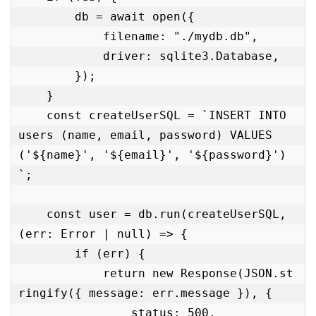
        db = await open({

            filename: "./mydb.db",

            driver: sqlite3.Database,

        });

    }

    const createUserSQL = `INSERT INTO 
users (name, email, password) VALUES 
('${name}', '${email}', '${password}')
`;

    const user = db.run(createUserSQL, 
(err: Error | null) => {

        if (err) {

            return new Response(JSON.st
ringify({ message: err.message }), {

                status: 500,
