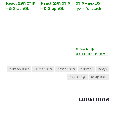
nextJS – קורס
קורס חינם React
קורס חינם React
fullstack – איך
& GraphQL –
& GraphQL –
מתחילים
שיעור ראשון –
שיעור שלישי – צד
אתחול צד לקוח
שרת Nodejs של
המשחק איקס
עיגול.
קורס בניית
אתרים בוורדפרס
– ארכיטקטורה
והיררכיה
nextjs
fullstack
מדריך nextjs
מדריך ריאקט
קורס fullstack
קורס nextjs
קורס ריאקט
אודות המחבר