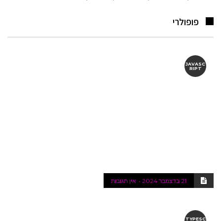
פופולרי
JAVASC
RIPT
21 בדצמבר 2024
אין תגובות
TYPESC