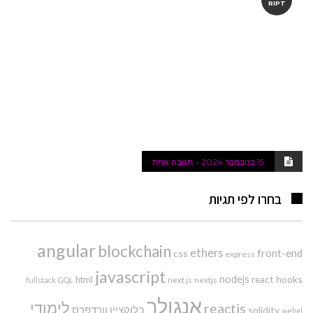
RIPT
15 בנובמבר 2024
תגובה אחת
בחרו לפי תגיות
angular
blockchain
ethers
front-end
css
express
javascript
nodejs
react hooks
html
next js
nextjs
fullstack
GQL
אנגולר
לימודי
reactjs
בלוקציין
וורדפרס
solidity
webgl