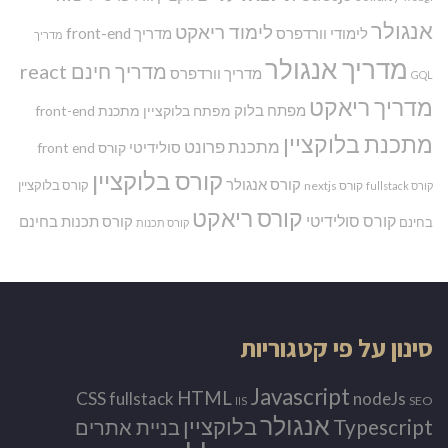
אנגולר
לימוד ריאקט
לימודי וורדפרס
מדריך front-end
מדריך
מדריך אנגולר
מדריך חינם react
מדריך וורדפרס
GQL
מדריך ריאקט
מפתח בלוק
מפתח בלוקציין
מתכנת front-end
מתכנת בלוקציין
מתכנת פרונט
סולידיטי
קורס front end
קורס בלוקציין
קורס אנגולר
קורס בלוקציין
קורס nextjs
קורס fullstack
קורס ריאקט
קורס סולידיטי
קורס תכנות בחינם
בחינם
קורס תכנות
סינון על פי קטגוריות
Javascript
HTML
CSS
nodeJs
fullstack
SEO
IIS
אנגולר
Typescript
בלוקציין
בניית אתרים