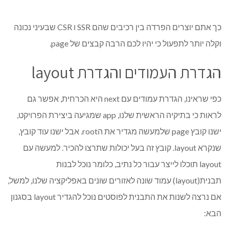
כך אתם יוצרים הפרדה בין רכיבים שהם SSR ו CSR שבעיני נכונה
וקלה יותר לתפעול כי יהיו לכם הרבה קבצים של page.
הגדרת העמודים והגדרת layout
כפי שראינו, הגדרת עמודים עם next היא הכרחית, אפשר גם
לראות כי בתיקיה הראשית שלנו, app שמגיעה ביצירת הפרויקט,
ישנו קובץ page שלמעשה מגדיר את הroot. אבל ישנו עוד קובץ,
שנקרא layout. קובץ זה בעל יכולות שתרצו להכיר. למעשה עם
layout תוכלו לייצר עבור כל נתיב, כלומר נוכל לבנות
תבנית(layout) עמוד שונה לאזורים שונים באפליקציה שלנו, למשל,
אם נרצה לשנות את התבנית לפוסטים נוכל להגדיר layout בסגנון
הבא: