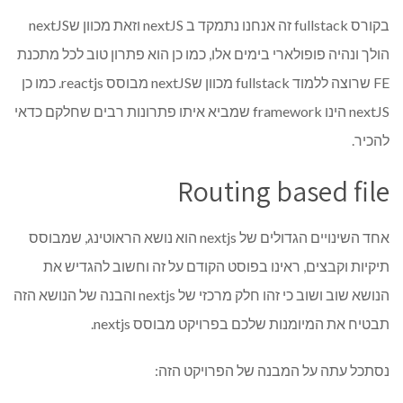
בקורס fullstack זה אנחנו נתמקד ב nextJS וזאת מכוון שnextJS
הולך ונהיה פופולארי בימים אלו, כמו כן הוא פתרון טוב לכל מתכנת
FE שרוצה ללמוד fullstack מכוון שnextJS מבוסס reactjs. כמו כן
nextJS הינו framework שמביא איתו פתרונות רבים שחלקם כדאי
להכיר.
Routing based file
אחד השינויים הגדולים של nextjs הוא נושא הראוטינג, שמבוסס
תיקיות וקבצים, ראינו בפוסט הקודם על זה וחשוב להגדיש את
הנושא שוב ושוב כי זהו חלק מרכזי של nextjs והבנה של הנושא הזה
תבטיח את המיומנות שלכם בפרויקט מבוסס nextjs.
נסתכל עתה על המבנה של הפרויקט הזה: