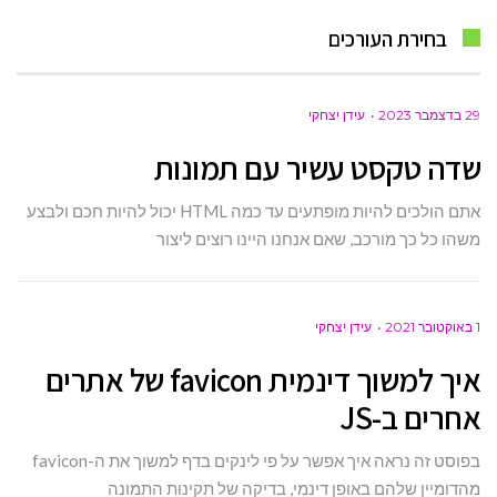
בחירת העורכים
29 בדצמבר 2023
עידן יצחקי
שדה טקסט עשיר עם תמונות
אתם הולכים להיות מופתעים עד כמה HTML יכול להיות חכם ולבצע
משהו כל כך מורכב, שאם אנחנו היינו רוצים ליצור
1 באוקטובר 2021
עידן יצחקי
איך למשוך דינמית favicon של אתרים
אחרים ב-JS
בפוסט זה נראה איך אפשר על פי לינקים בדף למשוך את ה-favicon
מהדומיין שלהם באופן דינמי, בדיקה של תקינות התמונה