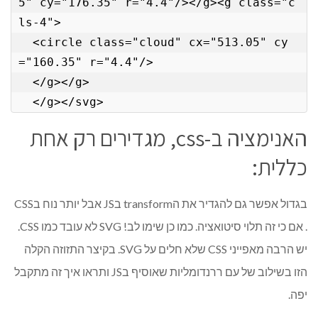
5" cy="176.35" r="4.4"/></g><g class="c
ls-4">

  <circle class="cloud" cx="513.05" cy
="160.35" r="4.4"/>

  </g></g>

  </g></svg>
האנימציה ב-css, מגדירים רק אחת
כללית:
בגדול אפשר גם להגדיר את הtransform בJS אבל יותר נוח בCSS
. אם כי זה תלוי סיטואציה. כמו כן שימו לב! SVG לא עובד כמו CSS.
יש הרבה מאפייני CSS שלא חלים על SVG. בקיצר התזוזה הקלה
הזו בשילוב של עם ררנדומליות שאוסיף בJS ותראו איך זה מתקבל
יפה.