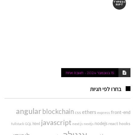
TYPESC
RIPT
15 בנובמבר 2024
תגובה אחת
בחרו לפי תגיות
angular
blockchain
ethers
front-end
css
express
javascript
nodejs
react hooks
html
next js
nextjs
fullstack
GQL
אנגולר