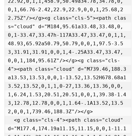
22.92,0,1,1,458.9,50.49a34.78,34.78,0,
0,1,66.76-2.42,22.9,22.9,0,0,1,25.68,2
2.75Z"/></g><g class="cls-5"><path clas
s="cloud" d="M184,95.61a33.48,33.48,0,
0,1-33.47,33.47h-117A33.47,33.47,0,1,1,
48.93,65.92a50.79,50.79,0,0,1,97.5-3.5
3,31.91,31.91,0,0,1,4-.25A33.47,33.47,
0,0,1,184,95.61Z"/></g><g class="cls-
4"><path class="cloud" d="M739.46,188.3
a13.53,13.53,0,0,1-13.52,13.52H678.68a1
3.52,13.52,0,1,1,0-27,13.36,13.36,0,0,
1,6.24,1.53,20.51,20.51,0,0,1,39.38-1.4
3,12.78,12.78,0,0,1,1.64-.1A13.52,13.5
2,0,0,1,739.46,188.3Z"/></g>

  <g class="cls-4"><path class="cloud" 
d="M177.4,174.19a11.15,11.15,0,0,1-11.1