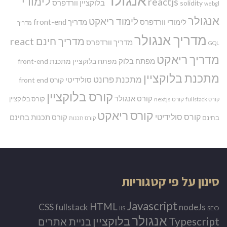
לימודי
reactjs
בלוקציין
וורדפרס
solidity
webgl
אנגולר
לימוד ריאקט
לימודי וורדפרס
מדריך front-end
מדריך
מדריך אנגולר
מדריך חינם react
מדריך וורדפרס
GQL
מדריך ריאקט
מפתח בלוק
מפתח בלוקציין
מתכנת front-end
מתכנת בלוקציין
מתכנת פרונט
סולידיטי
קורס front end
קורס בלוקציין
קורס אנגולר
קורס בלוקציין
קורס nextjs
קורס fullstack
קורס ריאקט
קורס סולידיטי
קורס תכנות בחינם
בחינם
קורס תכנות
סינון על פי קטגוריות
Javascript
HTML
CSS
nodeJs
fullstack
SEO
IIS
אנגולר
Typescript
בלוקציין
בניית אתרים