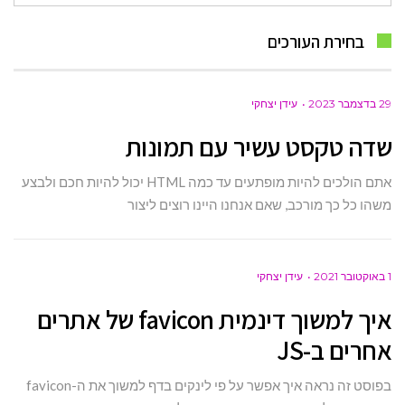
עבור:
בחירת העורכים
29 בדצמבר 2023
עידן יצחקי
שדה טקסט עשיר עם תמונות
אתם הולכים להיות מופתעים עד כמה HTML יכול להיות חכם ולבצע
משהו כל כך מורכב, שאם אנחנו היינו רוצים ליצור
1 באוקטובר 2021
עידן יצחקי
איך למשוך דינמית favicon של אתרים
אחרים ב-JS
בפוסט זה נראה איך אפשר על פי לינקים בדף למשוך את ה-favicon