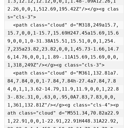
1.3,12.12,12.12,0,0,1,1.48-.09A12.26,1
2.26,0,0,1,512.69,195.42Z"/></g><g clas
s="cls-3">

  <path class="cloud" d="M318,249a15.7,
15.7,0,0,1-15.7,15.69H247.45a15.69,15.6
9,0,0,1,0-31.38A15.51,15.51,0,0,1,254.
7,235a23.82,23.82,0,0,1,45.73-1.66,14.7
6,14.76,0,0,1,1.89-.11A15.69,15.69,0,0,
1,318,249Z"/></g><g class="cls-3">

  <path class="cloud" d="M361,132.81a7.
84,7.84,0,0,1-7.84,7.84h-27.4a7.84,7.8
4,0,1,1,3.62-14.79,11.9,11.9,0,0,1,22.8
3-.83c.31,0,.63,0,.95,0A7.83,7.83,0,0,
1,361,132.81Z"/></g><g class="cls-4"><p
ath class="cloud" d="M551.34,70.82a22.9
1,22.91,0,0,1-22.91,22.91H448.31A22.92,