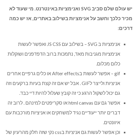
יש עולם שלם סביב SVG ואנימציות באינטרנט. מי שעוד לא
מכיר כלכך וחשב על אנימציות בשילוב באתרים, אז יש כמה
דרכים:
אנימציות ב SVG – בשילוב עם JS CSS ואפשר לעשות
אנימציות מגניבות מאד, נתמכות ברוב הדפדפנים ושוקלות
כלום מכלום.
gif – אפשר לעשות בAfter effects או כלים גרפיים אחרים
אניציות ולייצר לGIF . אבל יש אם זה קצת בעיות ברקעים וזה
גם יכול לשקול הרגע כי זה קובץ שעלול להיות דיי כבד.
אפשר גם עם html canvas או סקריפטים למינהם . לרוב זה
דברים יותר ייעודיים נגיד למשחקים או אניציות מורכבות עם
איוונטים.
וכן אפשר לעשות גם אניציות בcss נקי שזה חלק מהרעיון של