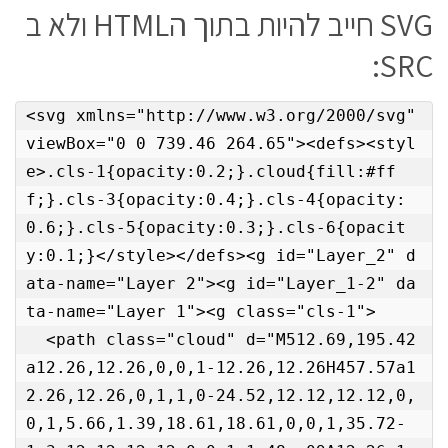
SVG חייב להיות בתוך הHTML ולא ב
SRC:
<svg xmlns="http://www.w3.org/2000/svg" 
viewBox="0 0 739.46 264.65"><defs><styl
e>.cls-1{opacity:0.2;}.cloud{fill:#ff
f;}.cls-3{opacity:0.4;}.cls-4{opacity:
0.6;}.cls-5{opacity:0.3;}.cls-6{opacit
y:0.1;}</style></defs><g id="Layer_2" d
ata-name="Layer 2"><g id="Layer_1-2" da
ta-name="Layer 1"><g class="cls-1">

  <path class="cloud" d="M512.69,195.42
a12.26,12.26,0,0,1-12.26,12.26H457.57a1
2.26,12.26,0,1,1,0-24.52,12.12,12.12,0,
0,1,5.66,1.39,18.61,18.61,0,0,1,35.72-