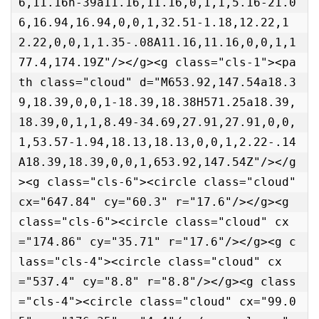
6,11.16h-39a11.16,11.16,0,1,1,5.16-21.0
6,16.94,16.94,0,0,1,32.51-1.18,12.22,1
2.22,0,0,1,1.35-.08A11.16,11.16,0,0,1,1
77.4,174.19Z"/></g><g class="cls-1"><pa
th class="cloud" d="M653.92,147.54a18.3
9,18.39,0,0,1-18.39,18.38H571.25a18.39,
18.39,0,1,1,8.49-34.69,27.91,27.91,0,0,
1,53.57-1.94,18.13,18.13,0,0,1,2.22-.14
A18.39,18.39,0,0,1,653.92,147.54Z"/></g
><g class="cls-6"><circle class="cloud" 
cx="647.84" cy="60.3" r="17.6"/></g><g 
class="cls-6"><circle class="cloud" cx
="174.86" cy="35.71" r="17.6"/></g><g c
lass="cls-4"><circle class="cloud" cx
="537.4" cy="8.8" r="8.8"/></g><g class
="cls-4"><circle class="cloud" cx="99.0