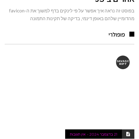
בפוסט זה נראה איך אפשר על פי לינקים בדף למשוך את ה-favicon
מהדומיין שלהם באופן דינמי, בדיקה של תקינות התמונה
פופולרי
JAVASC
RIPT
21 בדצמבר 2024
אין תגובות