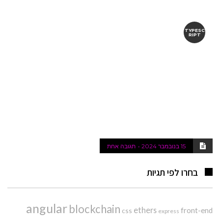
TYPESC
RIPT
15 בנובמבר 2024
תגובה אחת
בחרו לפי תגיות
angular
blockchain
ethers
front-end
css
express