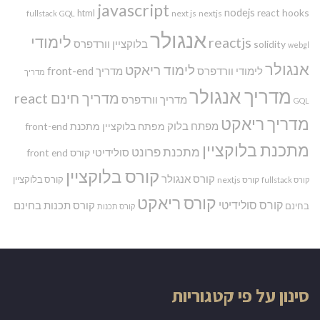
javascript
nodejs
react hooks
html
next js
nextjs
fullstack
GQL
אנגולר
לימודי
reactjs
בלוקציין
וורדפרס
solidity
webgl
אנגולר
לימוד ריאקט
לימודי וורדפרס
מדריך front-end
מדריך
מדריך אנגולר
מדריך חינם react
מדריך וורדפרס
GQL
מדריך ריאקט
מפתח בלוק
מפתח בלוקציין
מתכנת front-end
מתכנת בלוקציין
מתכנת פרונט
סולידיטי
קורס front end
קורס בלוקציין
קורס אנגולר
קורס בלוקציין
קורס nextjs
קורס fullstack
קורס ריאקט
קורס סולידיטי
קורס תכנות בחינם
בחינם
קורס תכנות
סינון על פי קטגוריות