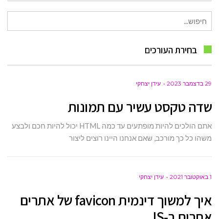
חיפוש
עבור:
בחירת העורכים
29 בדצמבר 2023
עידן יצחקי
שדה טקסט עשיר עם תמונות
אתם הולכים להיות מופתעים עד כמה HTML יכול להיות חכם ולבצע
משהו כל כך מורכב, שאם אנחנו היינו רוצים ליצור
1 באוקטובר 2021
עידן יצחקי
איך למשוך דינמית favicon של אתרים
אחרים ב-JS