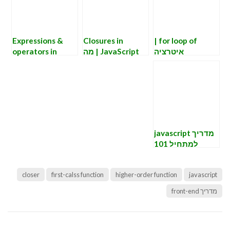
Expressions &
Closures in
for loop of |
איטרציה
JavaScript | מה
operators in
למערכים ב
זה?
javascript
javascript. עם
אינדקס
מדריך javascript
למתחיל 101
(שיטת כתיבה)
closer
first-calss function
higher-order function
javascript
מדריך front-end